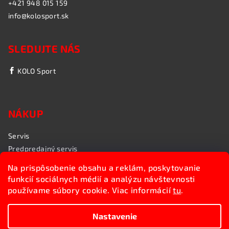
+421 948 015 159
info@kolosport.sk
SLEDUJTE NÁS
KOLO Sport
NÁKUP
Servis
Predpredajný servis
Garančný servis
Na prispôsobenie obsahu a reklám, poskytovanie
Rozvoz bicyklov
funkcií sociálnych médií a analýzu návštevnosti
Poradenstvo
používame súbory cookie. Viac informácií
tu
.
My sme KOLO Sport
Nastavenie