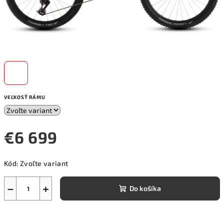
VEĽKOSŤ RÁMU
€6 699
Jednotková
Kód:
Zvoľte variant
cena:
−
+
Do košíka