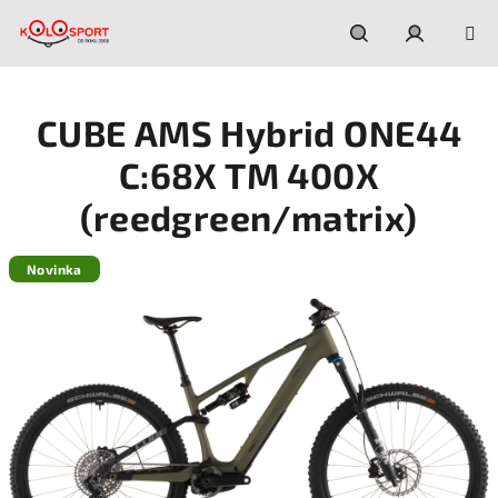
Prejsť
na
obsah
Hľadať
Prihláseni
CUBE AMS Hybrid ONE44
C:68X TM 400X
(reedgreen/matrix)
Novinka