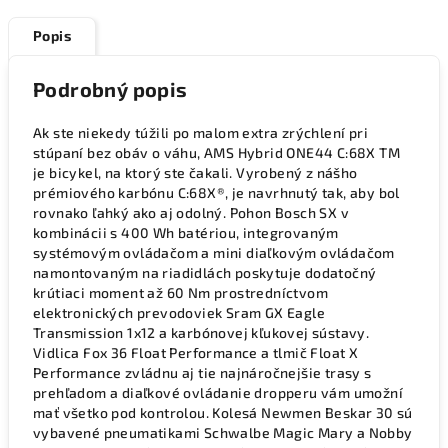
Popis
Podrobný popis
Ak ste niekedy túžili po malom extra zrýchlení pri
stúpaní bez obáv o váhu, AMS Hybrid ONE44 C:68X TM
je bicykel, na ktorý ste čakali. Vyrobený z nášho
prémiového karbónu C:68X®, je navrhnutý tak, aby bol
rovnako ľahký ako aj odolný. Pohon Bosch SX v
kombinácii s 400 Wh batériou, integrovaným
systémovým ovládačom a mini diaľkovým ovládačom
namontovaným na riadidlách poskytuje dodatočný
krútiaci moment až 60 Nm prostredníctvom
elektronických prevodoviek Sram GX Eagle
Transmission 1x12 a karbónovej kľukovej sústavy.
Vidlica Fox 36 Float Performance a tlmič Float X
Performance zvládnu aj tie najnáročnejšie trasy s
prehľadom a diaľkové ovládanie dropperu vám umožní
mať všetko pod kontrolou. Kolesá Newmen Beskar 30 sú
vybavené pneumatikami Schwalbe Magic Mary a Nobby