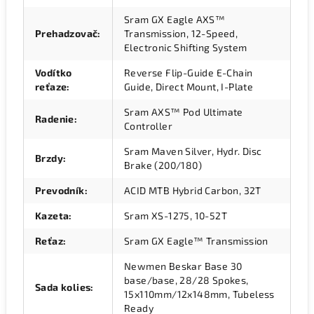
Sram GX Eagle AXS™
Prehadzovač
:
Transmission, 12-Speed,
Electronic Shifting System
Vodítko
Reverse Flip-Guide E-Chain
reťaze
:
Guide, Direct Mount, I-Plate
Sram AXS™ Pod Ultimate
Radenie
:
Controller
Sram Maven Silver, Hydr. Disc
Brzdy
:
Brake (200/180)
Prevodník
:
ACID MTB Hybrid Carbon, 32T
Kazeta
:
Sram XS-1275, 10-52T
Reťaz
:
Sram GX Eagle™ Transmission
Newmen Beskar Base 30
base/base, 28/28 Spokes,
Sada kolies
:
15x110mm/12x148mm, Tubeless
Ready