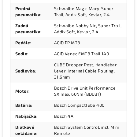
Predná
Schwalbe Magic Mary, Super
pneumatika
:
Trail, Addix Soft, Kevlar, 2.4
Zadná
Schwalbe Nobby Nic, Super Trail,
pneumatika
:
Addix Soft, Kevlar, 2.4
Pedále
:
ACID PP MTB
Sedlo
:
ACID Venec EMTB Trail 140
CUBE Dropper Post, Handlebar
Sedlovka
:
Lever, Internal Cable Routing,
31.6mm
Bosch Drive Unit Performance
Motor
:
SX max. 60Nm (BDU31)
Batéria
:
Bosch CompactTube 400
Nabíjačka
:
Bosch 4A
Diaľkové
Bosch System Control, incl. Mini
ovládanie
:
Remote