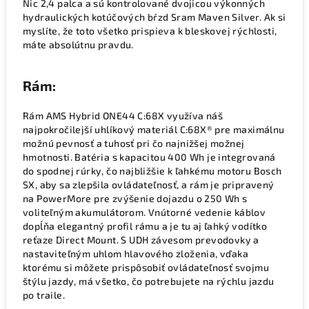
Nic 2,4 palca a sú kontrolované dvojicou výkonných
hydraulických kotúčových bŕzd Sram Maven Silver. Ak si
myslíte, že toto všetko prispieva k bleskovej rýchlosti,
máte absolútnu pravdu.
Rám:
Rám AMS Hybrid ONE44 C:68X využíva náš
najpokročilejší uhlíkový materiál C:68X® pre maximálnu
možnú pevnosť a tuhosť pri čo najnižšej možnej
hmotnosti. Batéria s kapacitou 400 Wh je integrovaná
do spodnej rúrky, čo najbližšie k ľahkému motoru Bosch
SX, aby sa zlepšila ovládateľnosť, a rám je pripravený
na PowerMore pre zvýšenie dojazdu o 250 Wh s
voliteľným akumulátorom. Vnútorné vedenie káblov
dopĺňa elegantný profil rámu a je tu aj ľahký vodítko
reťaze Direct Mount. S UDH závesom prevodovky a
nastaviteľným uhlom hlavového zloženia, vďaka
ktorému si môžete prispôsobiť ovládateľnosť svojmu
štýlu jazdy, má všetko, čo potrebujete na rýchlu jazdu
po traile.