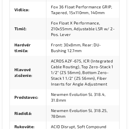
Fox 36 Float Performance GRIP,
Vidlica
:
Tapered, 15x110mm, 140mm
Fox Float X Performance,
Tlmič
:
210x55mm, Adjustable LSR w/ 2-
Pos. Lever
Hardvér
Front: 30x8mm, Rear: DU-
tlmiča
:
Bushing 12.7mm
ACROS AZF-675, ICR (Integrated
Cable Routing), Top Zero-Stack 1
Hlavové
1/2" (ZS 56mm), Bottom Zero-
zloženie
:
Stack 1 1/2" (ZS 56mm), Fiber
Inserts for Angle Adjustment
Newmen Evolution SL 318.4,
Predstavec
:
31.8mm
Newmen Evolution SL 318.25,
Riadidlá
:
780mm
Rukoväte
:
ACID Disrupt, Soft Compound