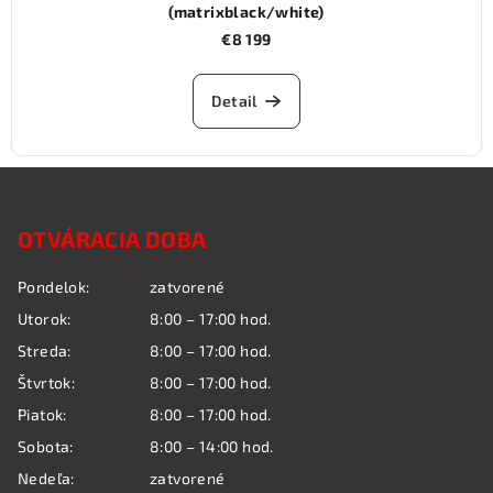
(matrixblack/white)
€8 199
Detail
Z
á
OTVÁRACIA DOBA
p
ä
Pondelok:
zatvorené
t
Utorok:
8:00 – 17:00 hod.
i
Streda:
8:00 – 17:00 hod.
e
Štvrtok:
8:00 – 17:00 hod.
Piatok:
8:00 – 17:00 hod.
Sobota:
8:00 – 14:00 hod.
Nedeľa:
zatvorené