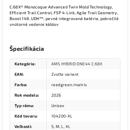
C:68X® Monocoque Advanced Twin Mold Technology,
Efficient Trail Control, FSP 4-Link, Agile Trail Geometry,
Boost 148, UDH™, pevná integrovaná batéria, pokročilé
vnútorné vedenie káblov
Špecifikácia
Kategória
:
AMS HYBRID ONE44 C:68X
EAN
:
Zvoľte variant
Farba
:
reedgreen/matrix
Rok modelu
:
2026
Typ rámu
:
Unisex
Kód tovaru
:
104200-XL
Veľkosti
:
S, M, L, XL