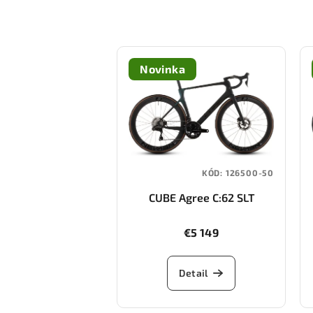
Novinka
KÓD:
126500-50
CUBE Agree C:62 SLT
(black/black)
€5 149
Detail