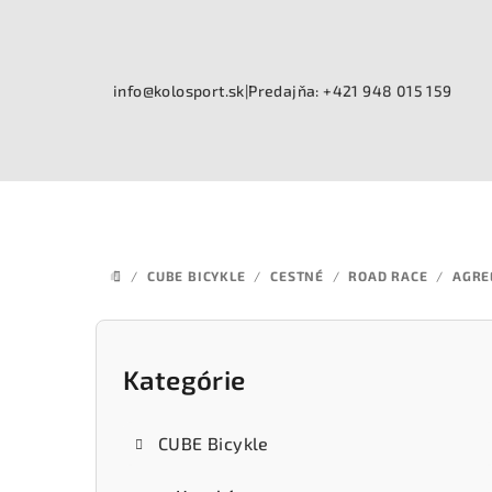
Prejsť
na
obsah
info@kolosport.sk
|
Predajňa: +421 948 015 159
/
CUBE BICYKLE
/
CESTNÉ
/
ROAD RACE
/
AGRE
DOMOV
B
o
Kategórie
Preskočiť
kategórie
č
CUBE Bicykle
n