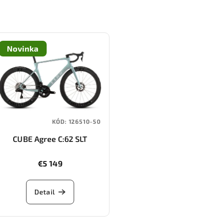
Novinka
KÓD:
126510-50
CUBE Agree C:62 SLT
(greenfusion/white)
€5 149
Detail