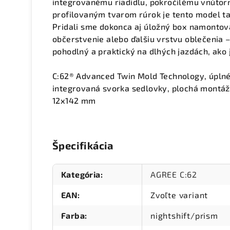
integrovanému riadidlu, pokročilému vnútor
profilovaným tvarom rúrok je tento model ta
Pridali sme dokonca aj úložný box namontov
občerstvenie alebo ďalšiu vrstvu oblečenia –
pohodlný a praktický na dlhých jazdách, ako 
C:62® Advanced Twin Mold Technology, úplné
integrovaná svorka sedlovky, plochá montáž 
12x142 mm
Špecifikácia
Kategória
:
AGREE C:62
EAN
:
Zvoľte variant
Farba
:
nightshift/prism