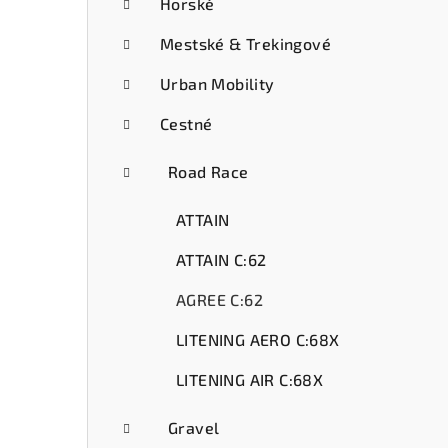
ý
Horské
p
Mestské & Trekingové
a
Urban Mobility
n
Cestné
e
Road Race
l
ATTAIN
ATTAIN C:62
AGREE C:62
LITENING AERO C:68X
LITENING AIR C:68X
Gravel