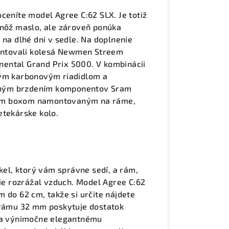
ceníte model Agree C:62 SLX. Je totiž
 nôž maslo, ale zároveň ponúka
 na dlhé dni v sedle. Na doplnenie
ntovali kolesá Newmen Streem
ental Grand Prix 5000. V kombinácii
ným karbonovým riadidlom a
nným brzdením komponentov Sram
ným boxom namontovaným na ráme,
etekárske kolo.
ykel, ktorý vám správne sedí, a rám,
šie rozrážal vzduch. Model Agree C:62
cm do 62 cm, takže si určite nájdete
a rámu 32 mm poskytuje dostatok
aka výnimočne elegantnému