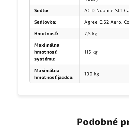
Sedlo
:
ACID Nuance SLT C
Sedlovka
:
Agree C:62 Aero, C
Hmotnosť
:
7,5 kg
Maximálna
hmotnosť
115 kg
systému
:
Maximálna
100 kg
hmotnosť jazdca
:
Podobné p