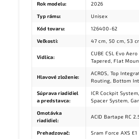
Rok modelu
:
2026
Typ rámu
:
Unisex
Kód tovaru
:
126400-62
Veľkosti
:
47 cm, 50 cm, 53 c
CUBE CSL Evo Aero C
Vidlica
:
Tapered, Flat Mou
ACROS, Top Integra
Hlavové zloženie
:
Routing, Bottom Int
Súprava riadidiel
ICR Cockpit System
a predstavca
:
Spacer System, Gar
Omotávka
ACID Bartape RC 2.
riadidiel
:
Prehadzovač
:
Sram Force AXS E1