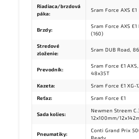
Riadiaca/brzdová
Sram Force AXS E1
páka
:
Sram Force AXS E1 
Brzdy
:
(160)
Stredové
Sram DUB Road, 86
zloženie
:
Sram Force E1 AXS,
Prevodník
:
48x35T
Kazeta
:
Sram Force E1 XG-1
Reťaz
:
Sram Force E1
Newmen Streem C.3
Sada kolies
:
12x100mm/12x142m
Conti Grand Prix 5
Pneumatiky
:
Ready