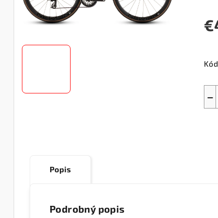
€
Jed
cen
Kód
−
Popis
Podrobný popis