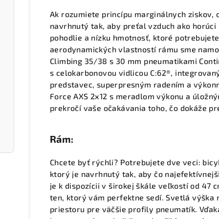
Ak rozumiete princípu marginálnych ziskov, o
navrhnutý tak, aby preťal vzduch ako horúci
pohodlie a nízku hmotnosť, ktoré potrebujete
aerodynamických vlastností rámu sme namo
Climbing 35/38 s 30 mm pneumatikami Contin
s celokarbonovou vidlicou C:62®, integrova
predstavec, superpresným radením a výko
Force AXS 2x12 s meradlom výkonu a úlož
prekročí vaše očakávania toho, čo dokáže pr
Rám:
Chcete byť rýchli? Potrebujete dve veci: bic
ktorý je navrhnutý tak, aby čo najefektívnej
je k dispozícii v širokej škále veľkostí od 47 
ten, ktorý vám perfektne sedí. Svetlá výšk
priestoru pre väčšie profily pneumatík. Vď