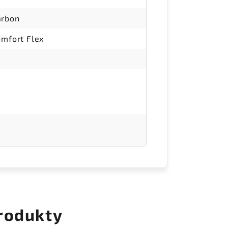
arbon
omfort Flex
rodukty