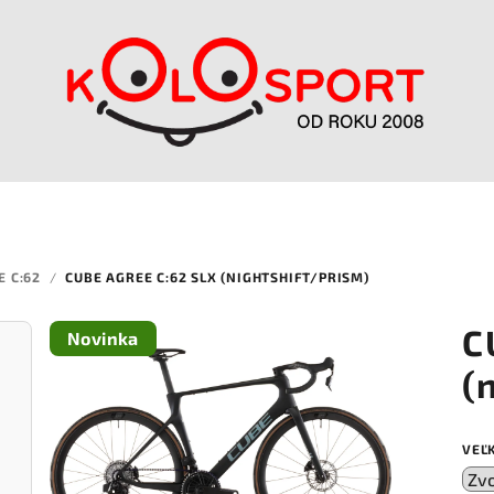
E C:62
/
CUBE AGREE C:62 SLX (NIGHTSHIFT/PRISM)
C
Novinka
(
VEĽ