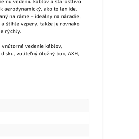
nému vedeniu káblov a starostlivo
k aerodynamický, ako to len ide.
aný na ráme – ideálny na náradie,
 a štíhle vzpery, takže je rovnako
je rýchly.
 vnútorné vedenie káblov,
disku, voliteľný úložný box, AXH,