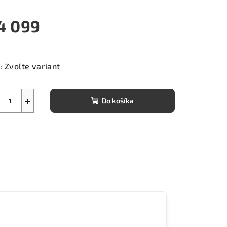
4 099
notková
a:
:
Zvoľte variant
+
Do košíka