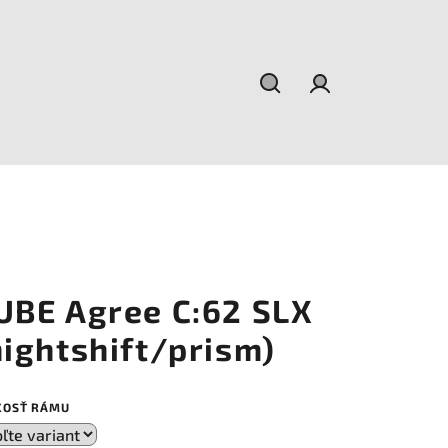
Hľadať
Prihlásenie
UBE Agree C:62 SLX
nightshift/prism)
KOSŤ RÁMU