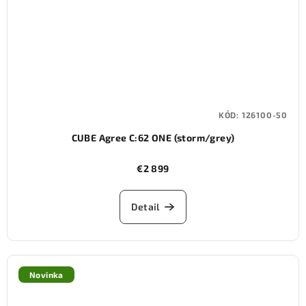
KÓD:
126100-50
CUBE Agree C:62 ONE (storm/grey)
€2 899
Detail
Novinka