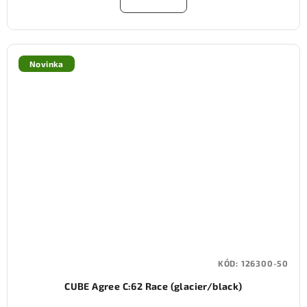
Novinka
KÓD:
126300-50
CUBE Agree C:62 Race (glacier/black)