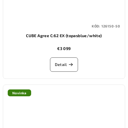
KÓD:
126150-50
CUBE Agree C:62 EX (topasblue/white)
€3 099
Detail
Novinka