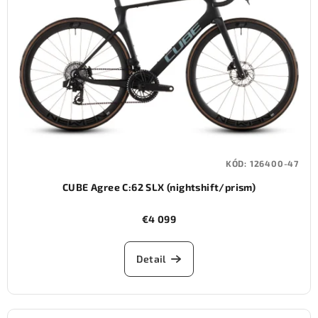
KÓD:
126400-47
CUBE Agree C:62 SLX (nightshift/prism)
€4 099
Detail