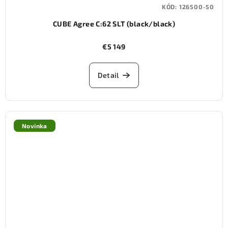
KÓD:
126500-50
CUBE Agree C:62 SLT (black/black)
€5 149
Detail
Novinka