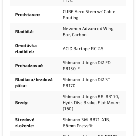
1 1/4"
CUBE Aero Stem w/ Cable
Predstavec
:
Routing
Newmen Advanced Wing
Riadidlá
:
Bar, Carbon
Omotávka
ACID Bartape RC 2.5
riadidiel
:
Shimano Ultegra Di2 FD-
Prehadzovač
:
R8150-F
Riadiaca/brzdová
Shimano Ultegra Di2 ST-
páka
:
R8170
Shimano Ultegra BR-R8170,
Brzdy
:
Hydr. Disc Brake, Flat Mount
(160)
Stredové
Shimano SM-BB71-41B,
zloženie
:
86mm Pressfit