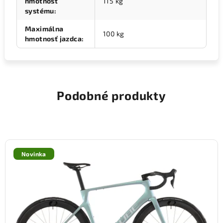
hmotnosť
115 kg
systému
:
Maximálna
100 kg
hmotnosť jazdca
:
Podobné produkty
Novinka