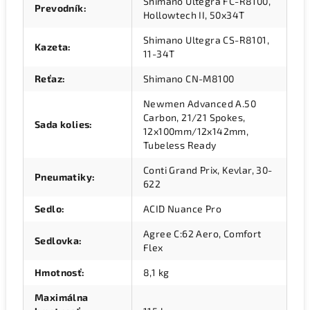
Shimano Ultegra FC-R8100,
Prevodník
:
Hollowtech II, 50x34T
Shimano Ultegra CS-R8101,
Kazeta
:
11-34T
Reťaz
:
Shimano CN-M8100
Newmen Advanced A.50
Carbon, 21/21 Spokes,
Sada kolies
:
12x100mm/12x142mm,
Tubeless Ready
Conti Grand Prix, Kevlar, 30-
Pneumatiky
:
622
Sedlo
:
ACID Nuance Pro
Agree C:62 Aero, Comfort
Sedlovka
:
Flex
Hmotnosť
:
8,1 kg
Maximálna