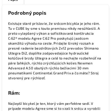
Podrobný popis
Existuje staré príslovie, že srdcom bicykla je jeho rám.
Tu v CUBE by sme s touto premisou nikdy nesúhlasili. A
preto vylepšený výkon a sofistikovaná konštrukcia
C:62® modelu Agree C:62 Pro poskytujú jazdcom
okamžitú výhodu na ceste. Pridajte široký rozsah a
presné radenie bezdrôtových 2x12 prevodov Shimano
Ultegra Di2, doplňte zodpovedajúce hydraulické
kotúčové brzdy Ultegra a celé to nechajte rozbehnúť na
páre ľahkých, rýchlo zrýchľujúcich kolies Newmen
Advanced A.50 obutých rýchlo bežiacimi 30 mm
pneumatikami Continental Grand Prix a čo máte? Stroj
stvorený pre rýchlosť.
Rám:
Najlepší bicykel je ten, ktorý vám perfektne sedí. V
prípade modelu Agree sme si to vzali k srdcu a vyrobili