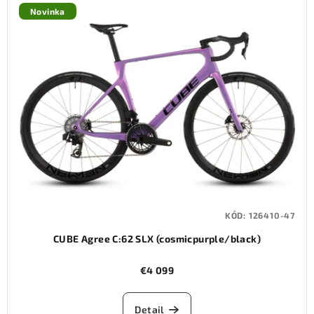
Novinka
KÓD:
126410-47
CUBE Agree C:62 SLX (cosmicpurple/black)
€4 099
Detail