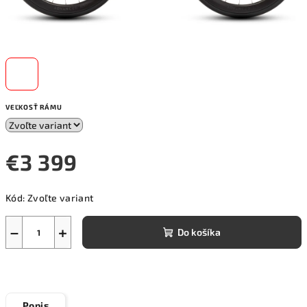
VEĽKOSŤ RÁMU
€3 399
Jednotková
Kód:
Zvoľte variant
cena:
−
+
Do košíka
Popis