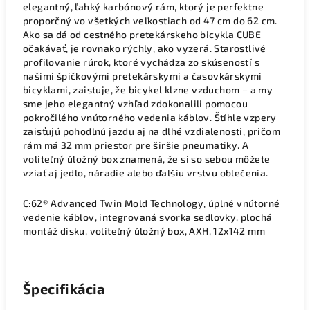
elegantný, ľahký karbónový rám, ktorý je perfektne
proporčný vo všetkých veľkostiach od 47 cm do 62 cm.
Ako sa dá od cestného pretekárskeho bicykla CUBE
očakávať, je rovnako rýchly, ako vyzerá. Starostlivé
profilovanie rúrok, ktoré vychádza zo skúseností s
našimi špičkovými pretekárskymi a časovkárskymi
bicyklami, zaisťuje, že bicykel klzne vzduchom – a my
sme jeho elegantný vzhľad zdokonalili pomocou
pokročilého vnútorného vedenia káblov. Štíhle vzpery
zaisťujú pohodlnú jazdu aj na dlhé vzdialenosti, pričom
rám má 32 mm priestor pre širšie pneumatiky. A
voliteľný úložný box znamená, že si so sebou môžete
vziať aj jedlo, náradie alebo ďalšiu vrstvu oblečenia.
C:62® Advanced Twin Mold Technology, úplné vnútorné
vedenie káblov, integrovaná svorka sedlovky, plochá
montáž disku, voliteľný úložný box, AXH, 12x142 mm
Špecifikácia