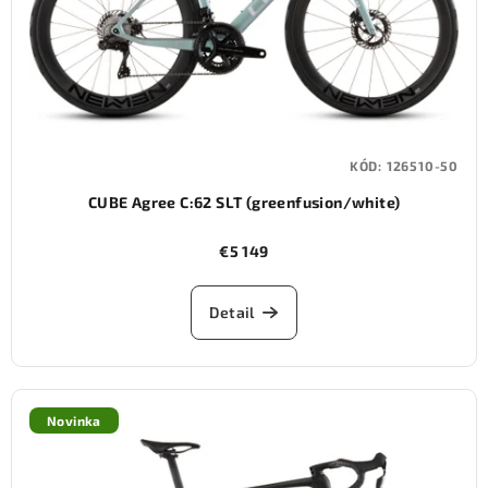
KÓD:
126510-50
CUBE Agree C:62 SLT (greenfusion/white)
€5 149
Detail
Novinka