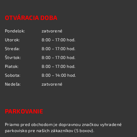
Z
á
OTVÁRACIA DOBA
p
ä
Pondelok:
zatvorené
t
Utorok:
8:00 – 17:00 hod.
i
Streda:
8:00 – 17:00 hod.
e
Štvrtok:
8:00 – 17:00 hod.
Piatok:
8:00 – 17:00 hod.
Sobota:
8:00 – 14:00 hod.
Nedeľa:
zatvorené
PARKOVANIE
Priamo pred obchodom je dopravnou značkou vyhradené
parkovisko pre našich zákazníkov (5 boxov).