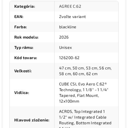
Kategória
:
AGREE C:62
EAN
:
Zvoľte variant
Farba
:
blackline
Rok modelu
:
2026
Typ rámu
:
Unisex
Kód tovaru
:
126200-62
47 cm, 50 cm, 53 cm, 56 cm,
Veľkosti
:
58 cm, 60 cm, 62 cm
CUBE CSL Evo Aero C:62®
Technology, 1 1/8" - 1 1/4"
Vidlica
:
Tapered, Flat Mount,
12x100mm
ACROS, Top Integrated 1
1/2" w/ Integrated Cable
Hlavové zloženie
:
Routing, Bottom Integrated