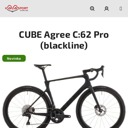
Prejsť
na
obsah
Hľadať
Prihláseni
CUBE Agree C:62 Pro
(blackline)
Novinka