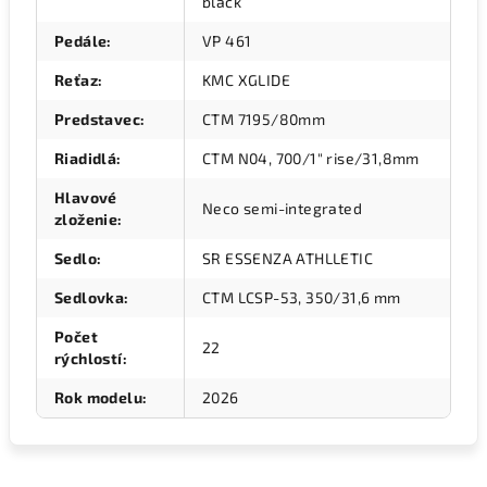
black
Pedále
:
VP 461
Reťaz
:
KMC XGLIDE
Predstavec
:
CTM 7195/80mm
Riadidlá
:
CTM N04, 700/1" rise/31,8mm
Hlavové
Neco semi-integrated
zloženie
:
Sedlo
:
SR ESSENZA ATHLLETIC
Sedlovka
:
CTM LCSP-53, 350/31,6 mm
Počet
22
rýchlostí
:
Rok modelu
:
2026