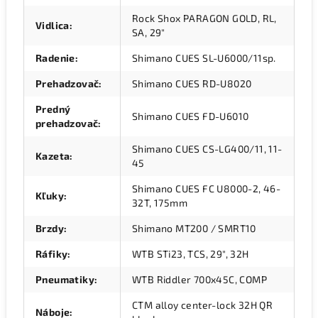
Rock Shox PARAGON GOLD, RL,
Vidlica
:
SA, 29"
Radenie
:
Shimano CUES SL-U6000/11sp.
Prehadzovač
:
Shimano CUES RD-U8020
Predný
Shimano CUES FD-U6010
prehadzovač
:
Shimano CUES CS-LG400/11, 11-
Kazeta
:
45
Shimano CUES FC U8000-2, 46-
Kľuky
:
32T, 175mm
Brzdy
:
Shimano MT200 / SMRT10
Ráfiky
:
WTB STi23, TCS, 29", 32H
Pneumatiky
:
WTB Riddler 700x45C, COMP
CTM alloy center-lock 32H QR
Náboje
: