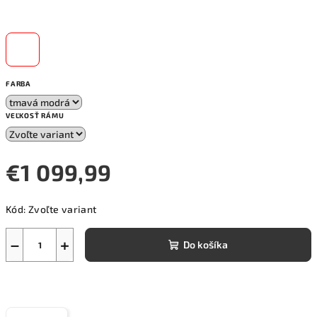
FARBA
VEĽKOSŤ RÁMU
€1 099,99
Jednotková
Kód:
Zvoľte variant
cena:
−
+
Do košíka