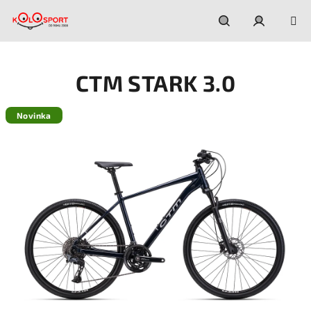
Prejsť
na
obsah
Hľadať
Prihláseni
CTM STARK 3.0
Novinka