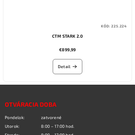
KÓD:
225.224
CTM STARK 2.0
€899,99
Detail
Z
á
OTVÁRACIA DOBA
p
ä
Pondelok:
zatvorené
t
Utorok:
8:00 – 17:00 hod.
i
Streda:
8:00 – 17:00 hod.