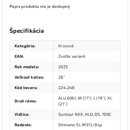
Popis produktu nie je dostupný
Špecifikácia
Kategória
:
Krosové
EAN
:
Zvoľte variant
Rok modelu
:
2025
Veľkosť kolies
:
28"
Kód tovaru
:
224.248
ALU 6061, M (17"), L (19"), XL
Druh rámu
:
(21")
Vidlica
:
Suntour NEX, HLO, DS, 700C
Radenie
:
Shimano SL-M315/8sp.