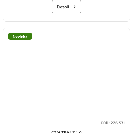
Detail
Novinka
KÓD:
226.571
CTM TRANZ 1.0