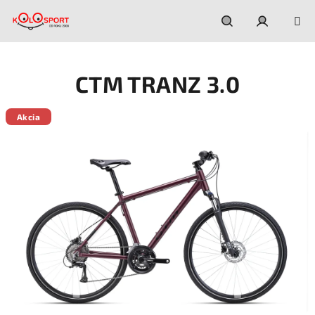
Prejsť
na
obsah
Hľadať
Prihláseni
CTM TRANZ 3.0
Akcia