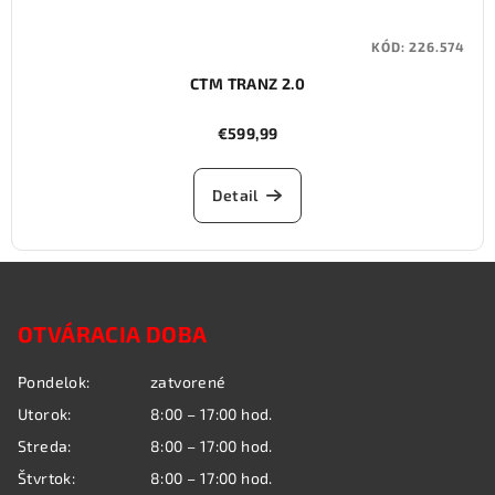
KÓD:
226.574
CTM TRANZ 2.0
€599,99
Detail
Z
á
OTVÁRACIA DOBA
p
ä
Pondelok:
zatvorené
t
Utorok:
8:00 – 17:00 hod.
i
Streda:
8:00 – 17:00 hod.
e
Štvrtok:
8:00 – 17:00 hod.