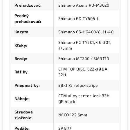
Prehadzovač
:
Shimano Acera RD-M3020
Predný
Shimano FD-TY606-L
prehadzovač
:
Kazeta
:
Shimano CS-HG400/8, 11-40
Shimano FC-TY501, 46-30T,
Kľuky
:
175mm
Brzdy
:
Shimano MT200 / SMRT10
CTM TOP DISC, 622x19 BA,
Ráfiky
:
32H
Pneumatiky
:
28x1,75 reflex stripe
CTM alloy center-lock 32H
Náboje
:
QR black
Stredové
NECO 122,5mm
zloženie
:
Pedále
:
SP 877