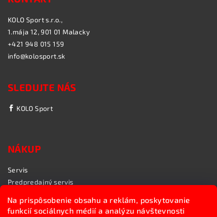
KOLO Sport s.r.o.,
1.mája 12, 901 01 Malacky
+421 948 015 159
info@kolosport.sk
SLEDUJTE NÁS
KOLO Sport
NÁKUP
Servis
Predpredajný servis
Garančný servis
Na prispôsobenie obsahu a reklám, poskytovanie
Rozvoz bicyklov
funkcií sociálnych médií a analýzu návštevnosti