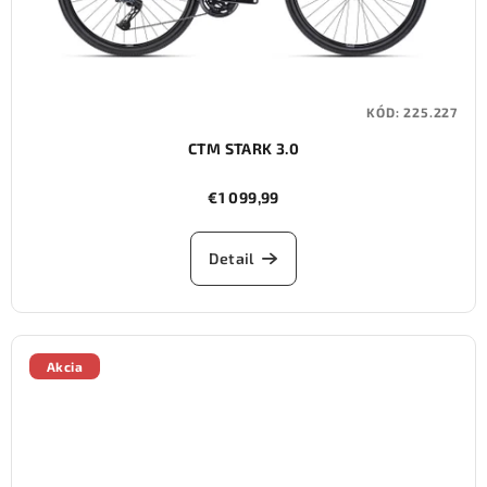
KÓD:
225.227
CTM STARK 3.0
€1 099,99
Detail
Akcia