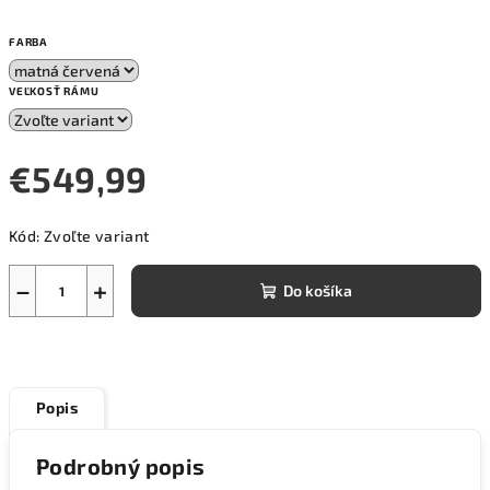
FARBA
VEĽKOSŤ RÁMU
€549,99
Jednotková
Kód:
Zvoľte variant
cena:
−
+
Do košíka
Popis
Podrobný popis