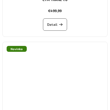
€499,99
Detail
Novinka