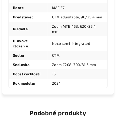
Reťaz
:
KMC Z7
Predstavec
:
CTM adjustable, 90/25,4 mm
Zoom MTB-153, 620/25,4
Riadidlá
:
mm
Hlavové
Neco semi-integrated
zloženie
:
Sedlo
:
CTM
Sedlovka
:
Zoom C208, 300/31,6 mm
Počet rýchlostí
:
16
Rok modelu
:
2024
Podobné produkty