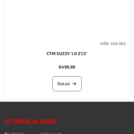
KÓD:
226.562
CTM SUZZY 1.0 27,5"
€499,99
Detail
Z
á
OTVÁRACIA DOBA
p
ä