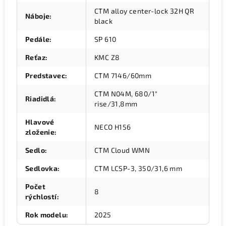
CTM alloy center-lock 32H QR
Náboje
:
black
Pedále
:
SP 610
Reťaz
:
KMC Z8
Predstavec
:
CTM 7146/60mm
CTM N04M, 680/1"
Riadidlá
:
rise/31,8mm
Hlavové
NECO H156
zloženie
:
Sedlo
:
CTM Cloud WMN
Sedlovka
:
CTM LCSP-3, 350/31,6 mm
Počet
8
rýchlostí
:
Rok modelu
:
2025