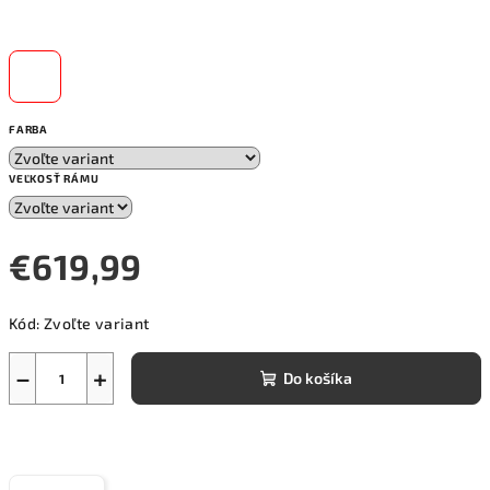
FARBA
VEĽKOSŤ RÁMU
€619,99
Jednotková
Kód:
Zvoľte variant
cena:
−
+
Do košíka