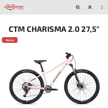
Prejsť
na
obsah
Hľadať
Prihláseni
CTM CHARISMA 2.0 27,5"
Akcia