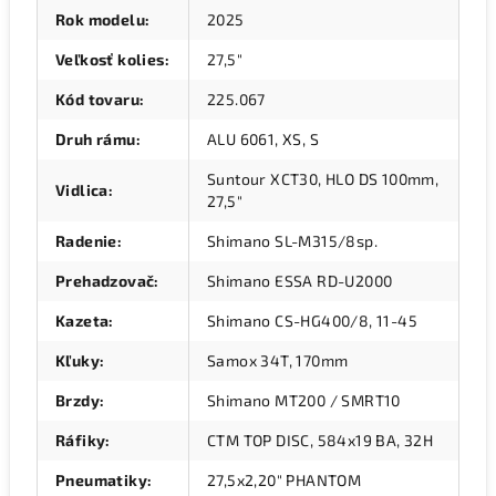
Rok modelu
:
2025
Veľkosť kolies
:
27,5"
Kód tovaru
:
225.067
Druh rámu
:
ALU 6061, XS, S
Suntour XCT30, HLO DS 100mm,
Vidlica
:
27,5"
Radenie
:
Shimano SL-M315/8sp.
Prehadzovač
:
Shimano ESSA RD-U2000
Kazeta
:
Shimano CS-HG400/8, 11-45
Kľuky
:
Samox 34T, 170mm
Brzdy
:
Shimano MT200 / SMRT10
Ráfiky
:
CTM TOP DISC, 584x19 BA, 32H
Pneumatiky
:
27,5x2,20" PHANTOM