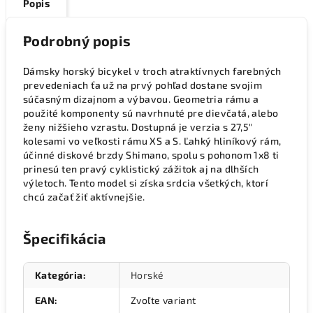
Popis
Podrobný popis
Dámsky horský bicykel v troch atraktívnych farebných
prevedeniach ťa už na prvý pohľad dostane svojim
súčasným dizajnom a výbavou. Geometria rámu a
použité komponenty sú navrhnuté pre dievčatá, alebo
ženy nižšieho vzrastu. Dostupná je verzia s 27,5"
kolesami vo veľkosti rámu XS a S. Ľahký hliníkový rám,
účinné diskové brzdy Shimano, spolu s pohonom 1x8 ti
prinesú ten pravý cyklistický zážitok aj na dlhších
výletoch. Tento model si získa srdcia všetkých, ktorí
chcú začať žiť aktívnejšie.
Špecifikácia
Kategória
:
Horské
EAN
:
Zvoľte variant