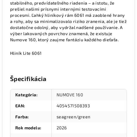
stabilného, predvídateľného riadenia – a istotu, že
prešiel našimi prísnymi internými testovacími
procesmi. Ľahký hliníkový rám 6061 má zaoblené hrany
a rohy, aby sa minimalizovalo riziko zranenia, ale je tiež
dostatočne odolný, aby vydržal nadšené používanie. A
výber lakovaných povrchov znamená, že existuje
Numove 160, ktorý zaujme fantáziu každého dieťaťa.
Hliník Lite 6061
Špecifikácia
Kategória
:
NUMOVE 160
EAN
:
4054571508393
Farba
:
seagreen/green
Rok modelu
:
2026