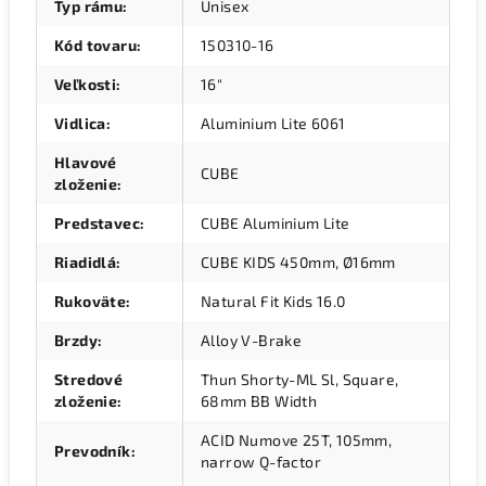
Typ rámu
:
Unisex
Kód tovaru
:
150310-16
Veľkosti
:
16"
Vidlica
:
Aluminium Lite 6061
Hlavové
CUBE
zloženie
:
Predstavec
:
CUBE Aluminium Lite
Riadidlá
:
CUBE KIDS 450mm, Ø16mm
Rukoväte
:
Natural Fit Kids 16.0
Brzdy
:
Alloy V-Brake
Stredové
Thun Shorty-ML Sl, Square,
zloženie
:
68mm BB Width
ACID Numove 25T, 105mm,
Prevodník
:
narrow Q-factor