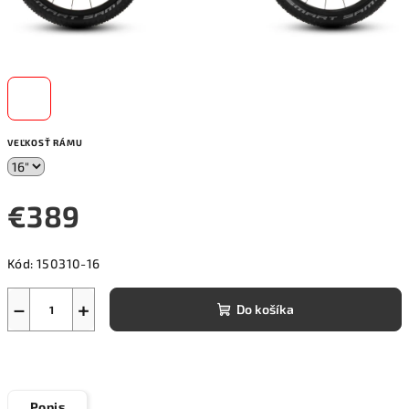
VEĽKOSŤ RÁMU
€389
Jednotková
Kód:
150310-16
cena:
−
+
Do košíka
Popis