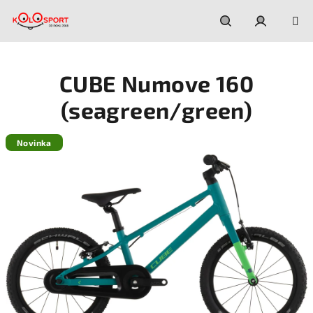
Prejsť
na
obsah
Hľadať
Prihláseni
CUBE Numove 160
(seagreen/green)
Novinka