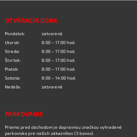
Z
á
OTVÁRACIA DOBA
p
ä
Pondelok:
zatvorené
t
Utorok:
8:00 – 17:00 hod.
i
Streda:
8:00 – 17:00 hod.
e
Štvrtok:
8:00 – 17:00 hod.
Piatok:
8:00 – 17:00 hod.
Sobota:
8:00 – 14:00 hod.
Nedeľa:
zatvorené
PARKOVANIE
Priamo pred obchodom je dopravnou značkou vyhradené
parkovisko pre našich zákazníkov (5 boxov).