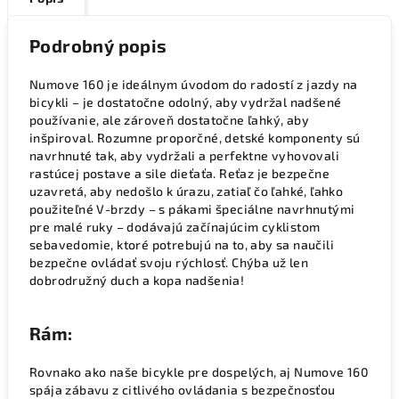
Podrobný popis
Numove 160 je ideálnym úvodom do radostí z jazdy na
bicykli – je dostatočne odolný, aby vydržal nadšené
používanie, ale zároveň dostatočne ľahký, aby
inšpiroval. Rozumne proporčné, detské komponenty sú
navrhnuté tak, aby vydržali a perfektne vyhovovali
rastúcej postave a sile dieťaťa. Reťaz je bezpečne
uzavretá, aby nedošlo k úrazu, zatiaľ čo ľahké, ľahko
použiteľné V-brzdy – s pákami špeciálne navrhnutými
pre malé ruky – dodávajú začínajúcim cyklistom
sebavedomie, ktoré potrebujú na to, aby sa naučili
bezpečne ovládať svoju rýchlosť. Chýba už len
dobrodružný duch a kopa nadšenia!
Rám:
Rovnako ako naše bicykle pre dospelých, aj Numove 160
spája zábavu z citlivého ovládania s bezpečnosťou