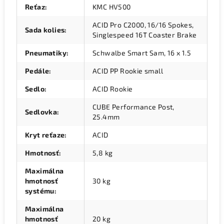
Reťaz
:
KMC HV500
ACID Pro C2000, 16/16 Spokes,
Sada kolies
:
Singlespeed 16T Coaster Brake
Pneumatiky
:
Schwalbe Smart Sam, 16 x 1.5
Pedále
:
ACID PP Rookie small
Sedlo
:
ACID Rookie
CUBE Performance Post,
Sedlovka
:
25.4mm
Kryt reťaze
:
ACID
Hmotnosť
:
5,8 kg
Maximálna
hmotnosť
30 kg
systému
:
Maximálna
hmotnosť
20 kg