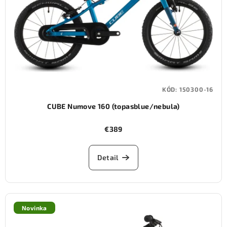
KÓD:
150300-16
CUBE Numove 160 (topasblue/nebula)
€389
Detail
Novinka