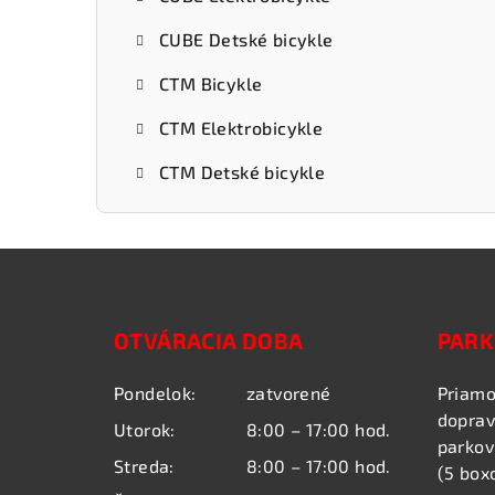
ý
CUBE Detské bicykle
p
CTM Bicykle
a
CTM Elektrobicykle
n
e
CTM Detské bicykle
l
Z
á
OTVÁRACIA DOBA
PARK
p
ä
Pondelok:
zatvorené
Priamo
doprav
t
Utorok:
8:00 – 17:00 hod.
parkov
Streda:
8:00 – 17:00 hod.
i
(5 box