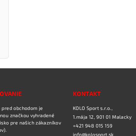
OVANIE
KONTAKT
 pred obchodom je
KOLO Sport s.r.o.,
nou značkou vyhradené
1.mája 12, 901 01 Malacky
isko pre našich zákazníkov
+421 948 015 159
ov).
info@kolosport.sk