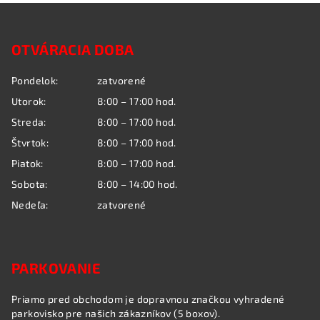
Z
á
OTVÁRACIA DOBA
p
ä
Pondelok:
zatvorené
t
Utorok:
8:00 – 17:00 hod.
i
Streda:
8:00 – 17:00 hod.
e
Štvrtok:
8:00 – 17:00 hod.
Piatok:
8:00 – 17:00 hod.
Sobota:
8:00 – 14:00 hod.
Nedeľa:
zatvorené
PARKOVANIE
Priamo pred obchodom je dopravnou značkou vyhradené
parkovisko pre našich zákazníkov (5 boxov).