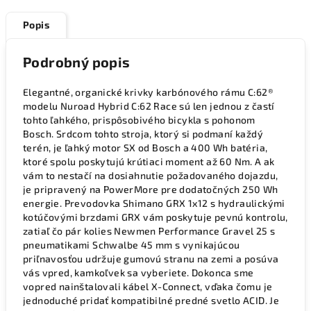
Popis
Podrobný popis
Elegantné, organické krivky karbónového rámu C:62®
modelu Nuroad Hybrid C:62 Race sú len jednou z častí
tohto ľahkého, prispôsobivého bicykla s pohonom
Bosch. Srdcom tohto stroja, ktorý si podmaní každý
terén, je ľahký motor SX od Bosch a 400 Wh batéria,
ktoré spolu poskytujú krútiaci moment až 60 Nm. A ak
vám to nestačí na dosiahnutie požadovaného dojazdu,
je pripravený na PowerMore pre dodatočných 250 Wh
energie. Prevodovka Shimano GRX 1x12 s hydraulickými
kotúčovými brzdami GRX vám poskytuje pevnú kontrolu,
zatiaľ čo pár kolies Newmen Performance Gravel 25 s
pneumatikami Schwalbe 45 mm s vynikajúcou
priľnavosťou udržuje gumovú stranu na zemi a posúva
vás vpred, kamkoľvek sa vyberiete. Dokonca sme
vopred nainštalovali kábel X-Connect, vďaka čomu je
jednoduché pridať kompatibilné predné svetlo ACID. Je