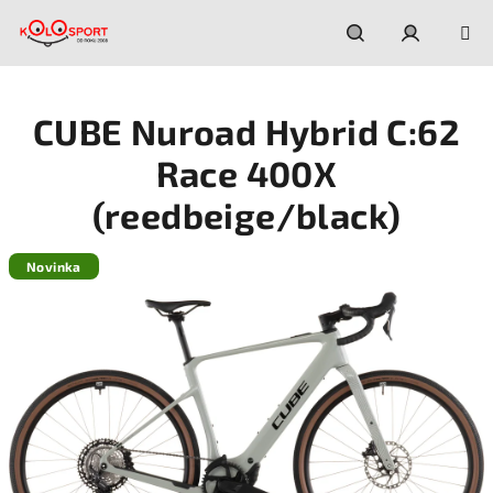
Prejsť
na
obsah
Hľadať
Prihláseni
CUBE Nuroad Hybrid C:62
Race 400X
(reedbeige/black)
Novinka