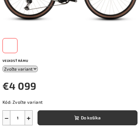
VEĽKOSŤ RÁMU
€4 099
Jednotková
Kód:
Zvoľte variant
cena:
−
+
Do košíka