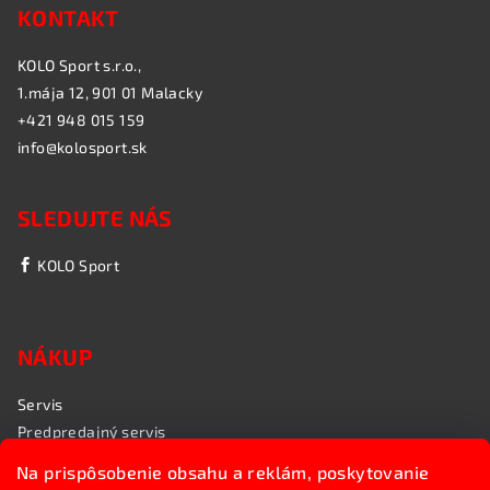
KONTAKT
KOLO Sport s.r.o.,
1.mája 12, 901 01 Malacky
+421 948 015 159
info@kolosport.sk
SLEDUJTE NÁS
KOLO Sport
NÁKUP
Servis
Predpredajný servis
Garančný servis
Na prispôsobenie obsahu a reklám, poskytovanie
Rozvoz bicyklov