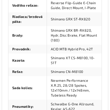
Reverse Flip-Guide E-Chain
Vodítko reťaze
:
Guide, Direct Mount, I-Plate
Riadiaca/brzdová
Shimano GRX ST-RX820
páka
:
Shimano GRX BR-RX820,
Brzdy
:
Hydr, Disc Brake, Flat Mount
(180)
Prevodník
:
ACID MTB Hybrid Pro, 42T
Shimano XT CS-M8100, 10-
Kazeta
:
51T
Reťaz
:
Shimano CN-M8100
Newmen Performance
X.R.25, 28/28 Spokes,
Sada kolies
:
12x110mm / 12x148mm,
Tubeless Ready
Schwalbe G-One Allround,
Pneumatiky
:
Kevlar, 45-622