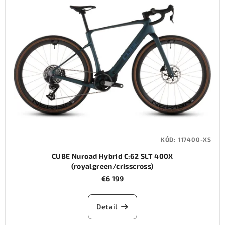
KÓD:
117400-XS
CUBE Nuroad Hybrid C:62 SLT 400X
(royalgreen/crisscross)
€6 199
Detail