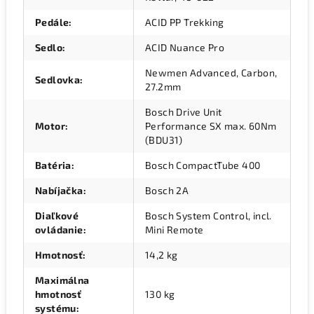
Pedále
:
ACID PP Trekking
Sedlo
:
ACID Nuance Pro
Newmen Advanced, Carbon,
Sedlovka
:
27.2mm
Bosch Drive Unit
Motor
:
Performance SX max. 60Nm
(BDU31)
Batéria
:
Bosch CompactTube 400
Nabíjačka
:
Bosch 2A
Diaľkové
Bosch System Control, incl.
ovládanie
:
Mini Remote
Hmotnosť
:
14,2 kg
Maximálna
hmotnosť
130 kg
systému
: