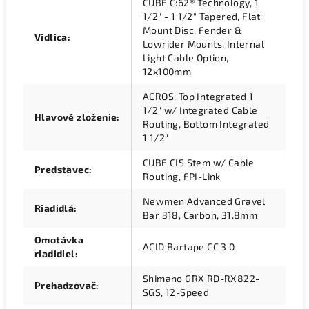
CUBE C:62® Technology, 1
1/2" - 1 1/2" Tapered, Flat
Mount Disc, Fender &
Vidlica
:
Lowrider Mounts, Internal
Light Cable Option,
12x100mm
ACROS, Top Integrated 1
1/2" w/ Integrated Cable
Hlavové zloženie
:
Routing, Bottom Integrated
1 1/2"
CUBE CIS Stem w/ Cable
Predstavec
:
Routing, FPI-Link
Newmen Advanced Gravel
Riadidlá
:
Bar 318, Carbon, 31.8mm
Omotávka
ACID Bartape CC 3.0
riadidiel
:
Shimano GRX RD-RX822-
Prehadzovač
:
SGS, 12-Speed