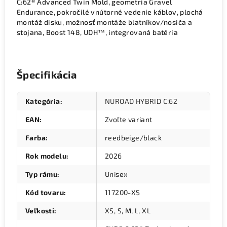
C:62® Advanced Twin Mold, geometria Gravel
Endurance, pokročilé vnútorné vedenie káblov, plochá
montáž disku, možnosť montáže blatníkov/nosiča a
stojana, Boost 148, UDH™, integrovaná batéria
Špecifikácia
Kategória
:
NUROAD HYBRID C:62
EAN
:
Zvoľte variant
Farba
:
reedbeige/black
Rok modelu
:
2026
Typ rámu
:
Unisex
Kód tovaru
:
117200-XS
Veľkosti
:
XS, S, M, L, XL