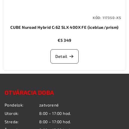
KÓD:
117350-XS
CUBE Nuroad Hybrid C:62 SLX 400X FE (iceblue/prism)
€5 349
Detail
Z
á
OTVÁRACIA DOBA
p
ä
Pondelok:
zatvorené
t
Utorok:
8:00 – 17:00 hod.
i
Streda:
8:00 – 17:00 hod.
e