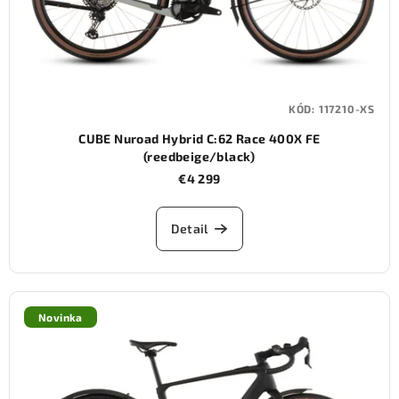
KÓD:
117210-XS
CUBE Nuroad Hybrid C:62 Race 400X FE
(reedbeige/black)
€4 299
Detail
Novinka