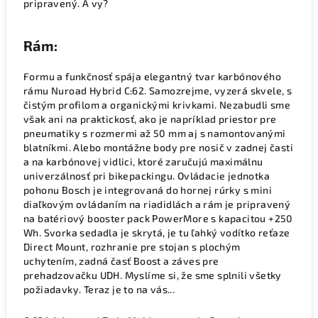
pripravený. A vy?
Rám:
Formu a funkčnosť spája elegantný tvar karbónového
rámu Nuroad Hybrid C:62. Samozrejme, vyzerá skvele, s
čistým profilom a organickými krivkami. Nezabudli sme
však ani na praktickosť, ako je napríklad priestor pre
pneumatiky s rozmermi až 50 mm aj s namontovanými
blatníkmi. Alebo montážne body pre nosič v zadnej časti
a na karbónovej vidlici, ktoré zaručujú maximálnu
univerzálnosť pri bikepackingu. Ovládacie jednotka
pohonu Bosch je integrovaná do hornej rúrky s mini
diaľkovým ovládaním na riadidlách a rám je pripravený
na batériový booster pack PowerMore s kapacitou +250
Wh. Svorka sedadla je skrytá, je tu ľahký vodítko reťaze
Direct Mount, rozhranie pre stojan s plochým
uchytením, zadná časť Boost a záves pre
prehadzovačku UDH. Myslíme si, že sme splnili všetky
požiadavky. Teraz je to na vás...