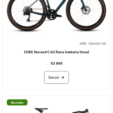
KÓD:
130400-XS
CUBE Nuroad C:62 Race (nebula/blue)
€3 699
Detail
Novinka