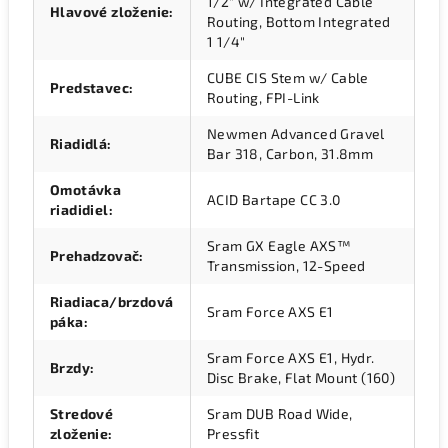
1/2" w/ Integrated Cable
Hlavové zloženie
:
Routing, Bottom Integrated
1 1/4"
CUBE CIS Stem w/ Cable
Predstavec
:
Routing, FPI-Link
Newmen Advanced Gravel
Riadidlá
:
Bar 318, Carbon, 31.8mm
Omotávka
ACID Bartape CC 3.0
riadidiel
:
Sram GX Eagle AXS™
Prehadzovač
:
Transmission, 12-Speed
Riadiaca/brzdová
Sram Force AXS E1
páka
:
Sram Force AXS E1, Hydr.
Brzdy
:
Disc Brake, Flat Mount (160)
Stredové
Sram DUB Road Wide,
zloženie
:
Pressfit