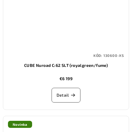
KÓD:
130600-XS
CUBE Nuroad C:62 SLT (royalgreen/fume)
€6 199
Detail
Novinka