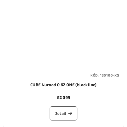
KÓD:
130100-XS
CUBE Nuroad C:62 ONE (blackline)
€2 099
Detail