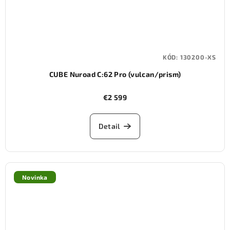
KÓD:
130200-XS
CUBE Nuroad C:62 Pro (vulcan/prism)
€2 599
Detail
Novinka