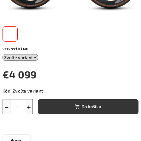
VEĽKOSŤ RÁMU
€4 099
Jednotková
Kód:
Zvoľte variant
cena:
−
+
Do košíka
Popis