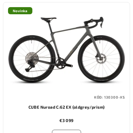
Novinka
KÓD:
130300-XS
CUBE Nuroad C:62 EX (oldgrey/prism)
€3 099