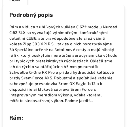
Podrobný popis
Rám a vidlica z uhlíkových vlákien C:62® modelu Nuroad
C:62 SLX sa vyznačujú výnimočnými konštrukčnými
detailmi CUBE, ale pravdepodobne ste si už všimli
kolesá Zipp 303 XPLR S... tak sa o nich porozprávajme.
Sú špeciálne určené na šotolinové cesty a majú hlboký
ráfik, ktorý poskytuje merateľnú aerodynamickú výhodu
pri typických pretekárskych rýchlostiach. Oblečli sme
ich do rýchlo sa otáčajúcich 45 mm pneumatík
Schwalbe G-One RX Pro a pridali hydraulické kotúčové
brzdy Sram Force AXS. Robustné a spoľahlivé radenie
zabezpečuje prevodovka Sram GX Eagle 1x12 a k
dispozícii je aj kľuková súprava Sram Force s
integrovaným meradlom výkonu, vďaka ktorému
môžete sledovať svoj výkon. Poďme jazdiť...
Rám: