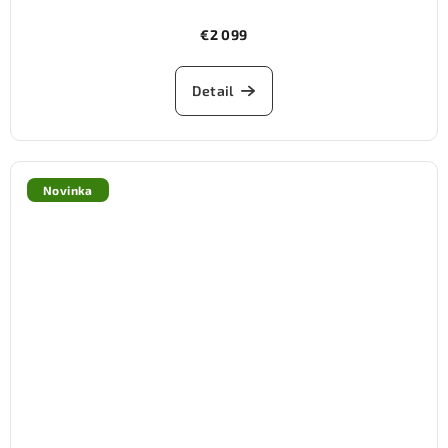
€2 099
Detail
Novinka