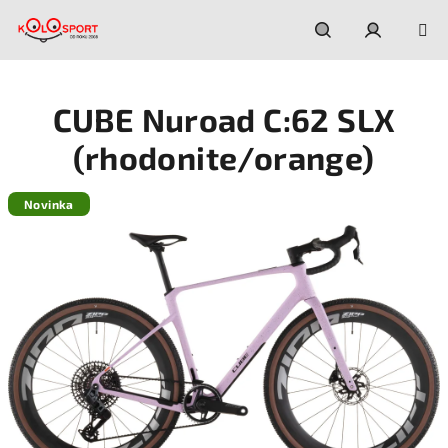
Prejsť
na
obsah
Hľadať
Prihláseni
CUBE Nuroad C:62 SLX
(rhodonite/orange)
Novinka