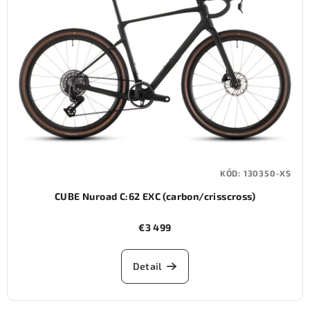
KÓD:
130350-XS
CUBE Nuroad C:62 EXC (carbon/crisscross)
€3 499
Detail