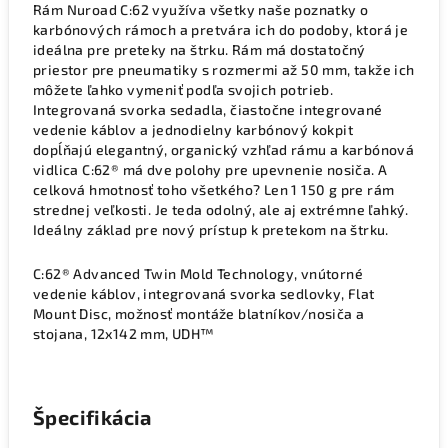
Rám Nuroad C:62 využíva všetky naše poznatky o
karbónových rámoch a pretvára ich do podoby, ktorá je
ideálna pre preteky na štrku. Rám má dostatočný
priestor pre pneumatiky s rozmermi až 50 mm, takže ich
môžete ľahko vymeniť podľa svojich potrieb.
Integrovaná svorka sedadla, čiastočne integrované
vedenie káblov a jednodielny karbónový kokpit
dopĺňajú elegantný, organický vzhľad rámu a karbónová
vidlica C:62® má dve polohy pre upevnenie nosiča. A
celková hmotnosť toho všetkého? Len 1 150 g pre rám
strednej veľkosti. Je teda odolný, ale aj extrémne ľahký.
Ideálny základ pre nový prístup k pretekom na štrku.
C:62® Advanced Twin Mold Technology, vnútorné
vedenie káblov, integrovaná svorka sedlovky, Flat
Mount Disc, možnosť montáže blatníkov/nosiča a
stojana, 12x142 mm, UDH™
Špecifikácia