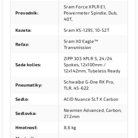
Sram Force XPLR E1,
Prevodník
:
Powermeter Spindle, Dub,
40T,
Kazeta
:
Sram XS-1295, 10-52T
Sram X0 Eagle™
Reťaz
:
Transmission
ZIPP 303 XPLR S, 24/24
Sada kolies
:
Spokes, 12x100mm /
12x142mm, Tubeless Ready
Schwalbe G-One RX Pro,
Pneumatiky
:
TLR, 45-622
Sedlo
:
ACID Nuance SLT X Carbon
Newmen Advanced, Carbon,
Sedlovka
:
27.2mm
Hmotnosť
:
8,6 kg