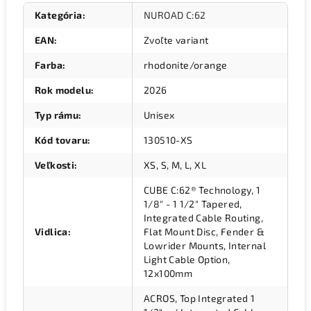
Kategória
:
NUROAD C:62
EAN
:
Zvoľte variant
Farba
:
rhodonite/orange
Rok modelu
:
2026
Typ rámu
:
Unisex
Kód tovaru
:
130510-XS
Veľkosti
:
XS, S, M, L, XL
CUBE C:62® Technology, 1
1/8" - 1 1/2" Tapered,
Integrated Cable Routing,
Vidlica
:
Flat Mount Disc, Fender &
Lowrider Mounts, Internal
Light Cable Option,
12x100mm
ACROS, Top Integrated 1