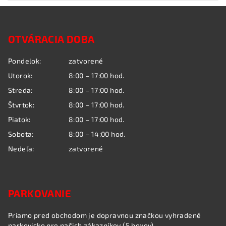
Z
á
OTVÁRACIA DOBA
p
ä
Pondelok:
zatvorené
t
Utorok:
8:00 – 17:00 hod.
i
Streda:
8:00 – 17:00 hod.
e
Štvrtok:
8:00 – 17:00 hod.
Piatok:
8:00 – 17:00 hod.
Sobota:
8:00 – 14:00 hod.
Nedeľa:
zatvorené
PARKOVANIE
Priamo pred obchodom je dopravnou značkou vyhradené
parkovisko pre našich zákazníkov (5 boxov).