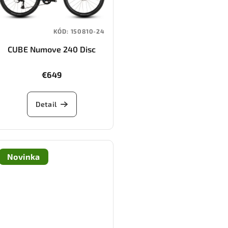
KÓD:
150810-24
CUBE Numove 240 Disc
(pacificblue/steelblue)
€649
Detail
Novinka