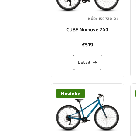
KÓD:
150720-24
CUBE Numove 240
(fucsia/plum)
€519
Detail
Novinka