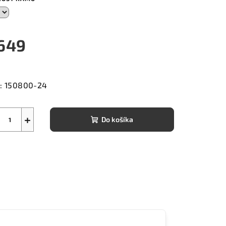
649
notková
a:
:
150800-24
+
Do košíka