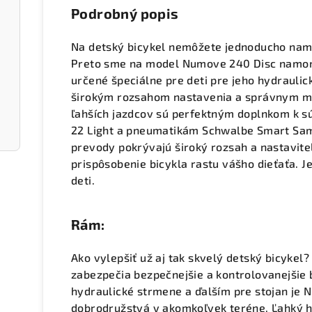
Podrobný popis
Na detský bicykel nemôžete jednoducho nam
Preto sme na model Numove 240 Disc namon
určené špeciálne pre deti pre jeho hydrauli
širokým rozsahom nastavenia a správnym mn
ľahších jazdcov sú perfektným doplnkom k 
22 Light a pneumatikám Schwalbe Smart Sam
prevody pokrývajú široký rozsah a nastavit
prispôsobenie bicykla rastu vášho dieťaťa. J
deti.
Rám:
Ako vylepšiť už aj tak skvelý detský bicykel
zabezpečia bezpečnejšie a kontrolovanejšie
hydraulické strmene a ďalším pre stojan je
dobrodružstvá v akomkoľvek teréne. Ľahký hl