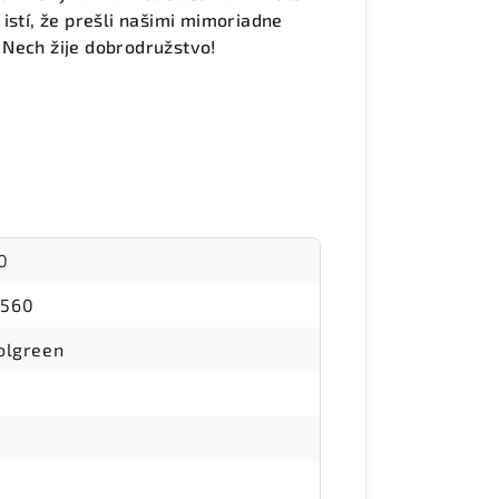
istí, že prešli našimi mimoriadne
 Nech žije dobrodružstvo!
0
8560
olgreen