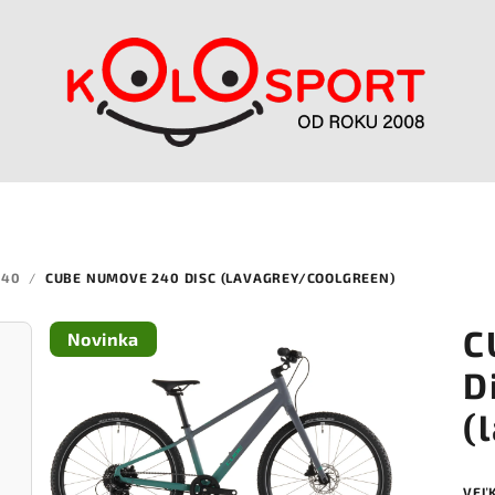
240
/
CUBE NUMOVE 240 DISC (LAVAGREY/COOLGREEN)
C
Novinka
D
(
VEĽ