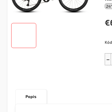
€
Jed
cen
Kód
−
Popis