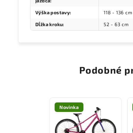
jazdca
:
Výška postavy
:
118 - 136 cm
Dĺžka kroku
:
52 - 63 cm
Podobné p
Novinka