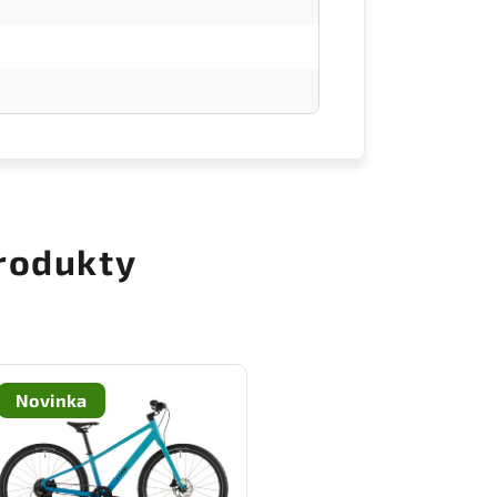
rodukty
Novinka