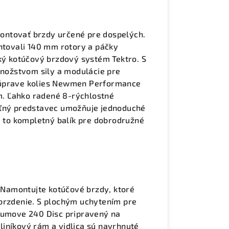
ontovať brzdy určené pre dospelých.
tovali 140 mm rotory a páčky
cký kotúčový brzdový systém Tektro. S
ožstvom sily a modulácie pre
súprave kolies Newmen Performance
. Ľahko radené 8-rýchlostné
eľný predstavec umožňuje jednoduché
e to kompletný balík pre dobrodružné
? Namontujte kotúčové brzdy, ktoré
 brzdenie. S plochým uchytením pre
 Numove 240 Disc pripravený na
iníkový rám a vidlica sú navrhnuté