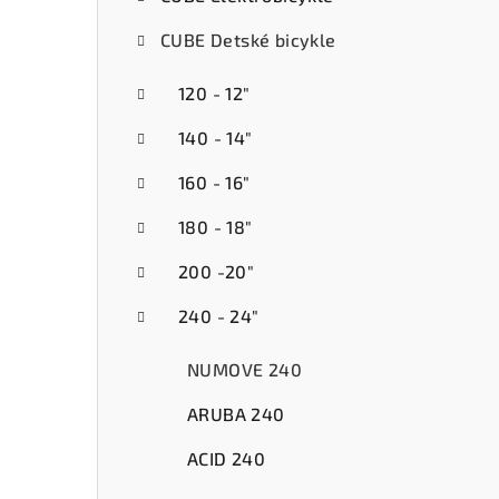
ý
CUBE Detské bicykle
p
a
120 - 12"
n
140 - 14"
e
160 - 16"
l
180 - 18"
200 -20"
240 - 24"
NUMOVE 240
ARUBA 240
ACID 240