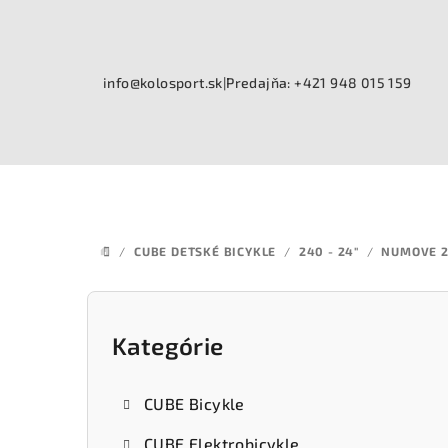
Prejsť
na
obsah
info@kolosport.sk
|
Predajňa: +421 948 015 159
/
CUBE DETSKÉ BICYKLE
/
240 - 24"
/
NUMOVE 
DOMOV
B
o
Kategórie
Preskočiť
kategórie
č
CUBE Bicykle
n
CUBE Elektrobicykle