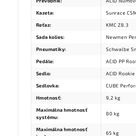
Prevodník
:
ACID Numove
Kazeta
:
Sunrace CSM
Reťaz
:
KMC Z8.3
Sada kolies
:
Newmen Perf
Pneumatiky
:
Schwalbe Sm
Pedále
:
ACID PP Roo
Sedlo
:
ACID Rookie
Sedlovka
:
CUBE Perfo
Hmotnosť
:
9,2 kg
Maximálna hmotnosť
80 kg
systému
:
Maximálna hmotnosť
65 kg