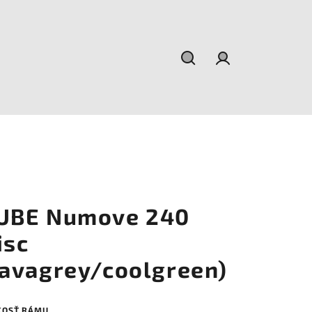
Hľadať
Prihlásenie
UBE Numove 240
isc
lavagrey/coolgreen)
KOSŤ RÁMU