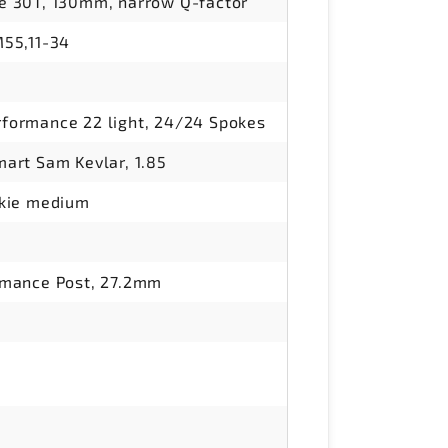
 30T, 130mm, narrow Q-factor
55,11-34
ormance 22 light, 24/24 Spokes
art Sam Kevlar, 1.85
kie medium
rmance Post, 27.2mm