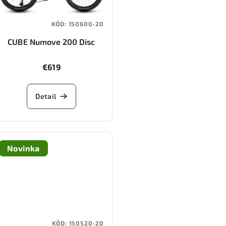
KÓD:
150600-20
CUBE Numove 200 Disc
(lavagrey/coolgreen)
€619
Detail
Novinka
KÓD:
150520-20