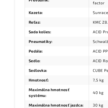
factor
Kazeta
:
Sunrace
Reťaz
:
KMC Z8
Sada kolies
:
ACID Pr
Pneumatiky
:
Schwalb
Pedále
:
ACID PP
Sedlo
:
ACID Ro
Sedlovka
:
CUBE P
Hmotnosť
:
7,5 kg
Maximálna hmotnosť
40 kg
systému
:
Maximálna hmotnosť jazdca
:
30 kg