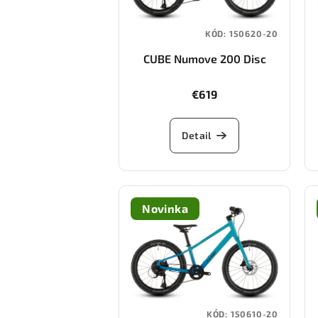
KÓD:
150620-20
CUBE Numove 200 Disc
(redrose/peach)
€619
Detail
Novinka
KÓD:
150610-20