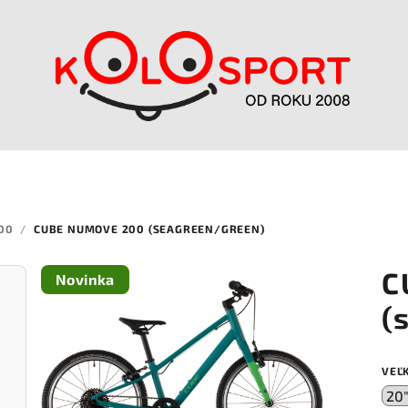
00
/
CUBE NUMOVE 200 (SEAGREEN/GREEN)
C
Novinka
(
VEĽ