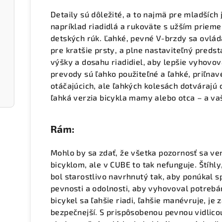
Detaily sú dôležité, a to najmä pre mladšíc
napríklad riadidlá a rukoväte s užším prieme
detských rúk. Ľahké, pevné V-brzdy sa ovlád
pre kratšie prsty, a plne nastaviteľný pred
výšky a dosahu riadidiel, aby lepšie vyhovov
prevody sú ľahko použiteľné a ľahké, priľna
otáčajúcich, ale ľahkých kolesách dotvárajú
ľahká verzia bicykla mamy alebo otca – a vaš
Rám:
Mohlo by sa zdať, že všetka pozornosť sa v
bicyklom, ale v CUBE to tak nefunguje. Štíh
bol starostlivo navrhnutý tak, aby ponúkal 
pevnosti a odolnosti, aby vyhovoval potreb
bicykel sa ľahšie riadi, ľahšie manévruje, je
bezpečnejší. S prispôsobenou pevnou vidlico