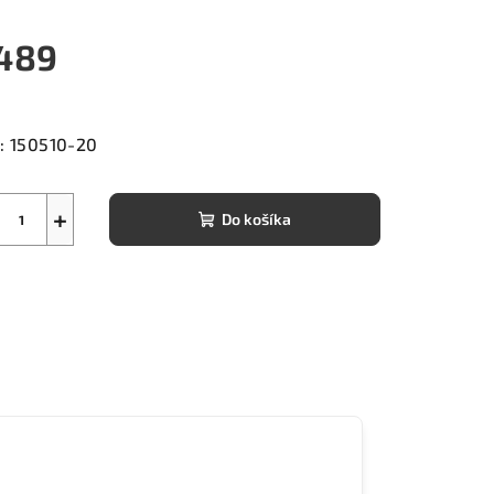
489
notková
a:
:
150510-20
+
Do košíka