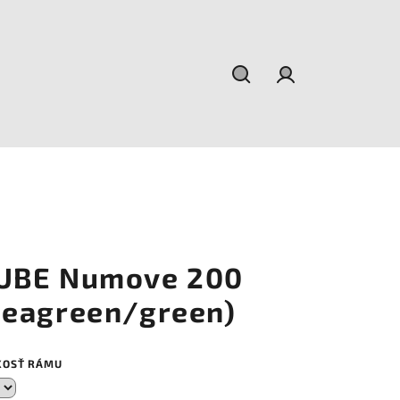
Hľadať
Prihlásenie
UBE Numove 200
seagreen/green)
KOSŤ RÁMU