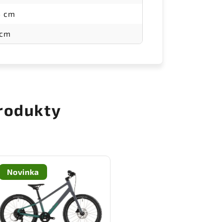
4 cm
 cm
rodukty
Novinka