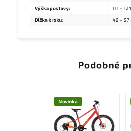
Výška postavy
:
111 - 12
Dĺžka kroku
:
49 - 57
Podobné p
Novinka