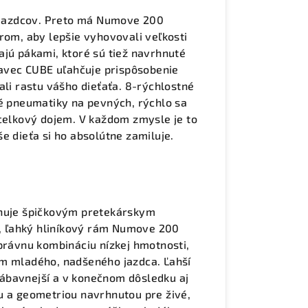
h jazdcov. Preto má Numove 200
rom, aby lepšie vyhovovali veľkosti
ajú pákami, ktoré sú tiež navrhnuté
stavec CUBE uľahčuje prispôsobenie
ali rastu vášho dieťaťa. 8-rýchlostné
vé pneumatiky na pevných, rýchlo sa
 celkový dojem. V každom zmysle je to
e dieťa si ho absolútne zamiluje.
enuje špičkovým pretekárskym
ly, ľahký hliníkový rám Numove 200
správnu kombináciu nízkej hmotnosti,
ám mladého, nadšeného jazdca. Ľahší
 zábavnejší a v konečnom dôsledku aj
u a geometriou navrhnutou pre živé,