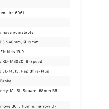
um Lite 6061
umove adjustable
IDS 540mm, Ø 19mm
Fit Kids 19.0
o RD-M3020, 8-Speed
 SL-M315, Rapidfire-Plus
-Brake
orty-ML Sl, Square, 68mm BB
move 30T, 115mm, narrow Q-