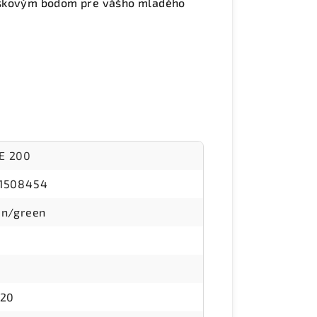
diskovým bodom pre vášho mladého
E 200
1508454
en/green
-20