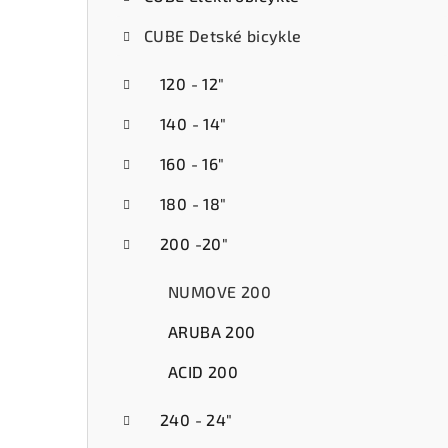
ý
CUBE Detské bicykle
p
a
120 - 12"
n
140 - 14"
e
160 - 16"
l
180 - 18"
200 -20"
NUMOVE 200
ARUBA 200
ACID 200
240 - 24"