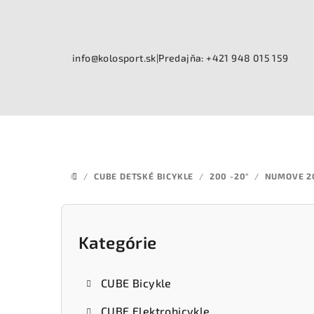
Prejsť
na
obsah
info@kolosport.sk
|
Predajňa: +421 948 015 159
/
CUBE DETSKÉ BICYKLE
/
200 -20"
/
NUMOVE 2
DOMOV
B
o
Kategórie
Preskočiť
kategórie
č
CUBE Bicykle
n
CUBE Elektrobicykle