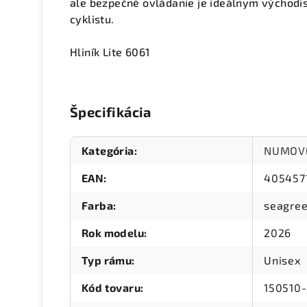
ale bezpečné ovládanie je ideálnym výcho
cyklistu.
Hliník Lite 6061
Špecifikácia
Kategória
:
NUMOV
EAN
:
405457
Farba
:
seagre
Rok modelu
:
2026
Typ rámu
:
Unisex
Kód tovaru
:
150510