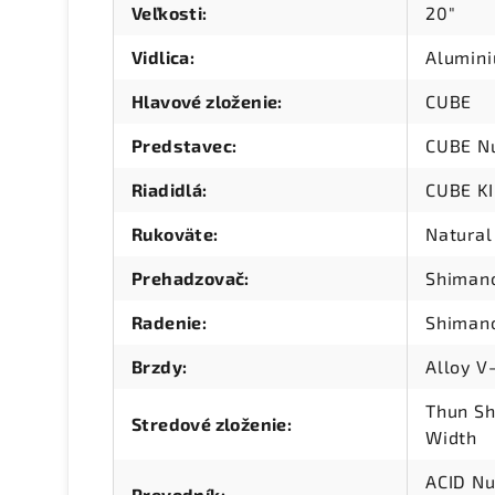
Veľkosti
:
20"
Vidlica
:
Alumini
Hlavové zloženie
:
CUBE
Predstavec
:
CUBE N
Riadidlá
:
CUBE K
Rukoväte
:
Natural 
Prehadzovač
:
Shiman
Radenie
:
Shimano
Brzdy
:
Alloy V
Thun Sh
Stredové zloženie
:
Width
ACID Nu
Prevodník
: