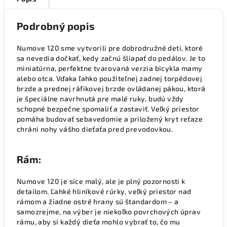
Podrobný popis
Numove 120 sme vytvorili pre dobrodružné deti, ktoré
sa nevedia dočkať, kedy začnú šliapať do pedálov. Je to
miniatúrna, perfektne tvarovaná verzia bicykla mamy
alebo otca. Vďaka ľahko použiteľnej zadnej torpédovej
brzde a prednej ráfikovej brzde ovládanej pákou, ktorá
je špeciálne navrhnutá pre malé ruky, budú vždy
schopné bezpečne spomaliť a zastaviť. Veľký priestor
pomáha budovať sebavedomie a priložený kryt reťaze
chráni nohy vášho dieťaťa pred prevodovkou.
Rám:
Numove 120 je síce malý, ale je plný pozornosti k
detailom. Ľahké hliníkové rúrky, veľký priestor nad
rámom a žiadne ostré hrany sú štandardom – a
samozrejme, na výber je niekoľko povrchových úprav
rámu, aby si každý dieťa mohlo vybrať to, čo mu