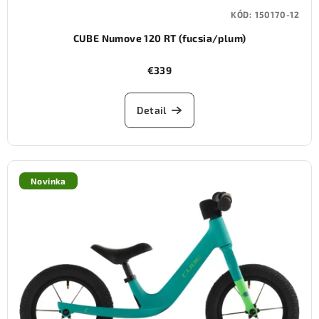
KÓD:
150170-12
CUBE Numove 120 RT (fucsia/plum)
€339
Detail
Novinka