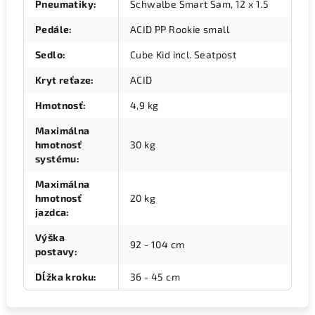
Pneumatiky
:
Schwalbe Smart Sam, 12 x 1.5
Pedále
:
ACID PP Rookie small
Sedlo
:
Cube Kid incl. Seatpost
Kryt reťaze
:
ACID
Hmotnosť
:
4,9 kg
Maximálna
hmotnosť
30 kg
systému
:
Maximálna
hmotnosť
20 kg
jazdca
:
Výška
92 - 104 cm
postavy
:
Dĺžka kroku
:
36 - 45 cm