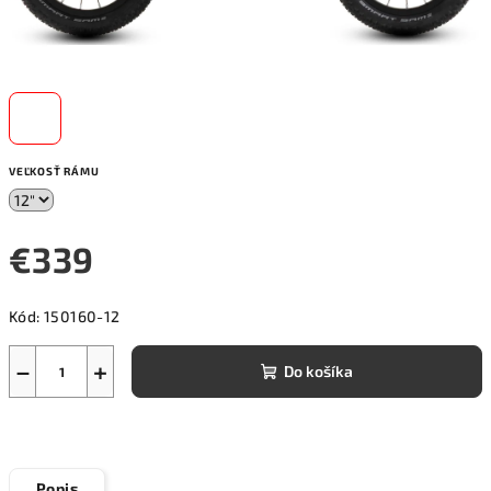
VEĽKOSŤ RÁMU
€339
Jednotková
Kód:
150160-12
cena:
−
+
Do košíka
Popis