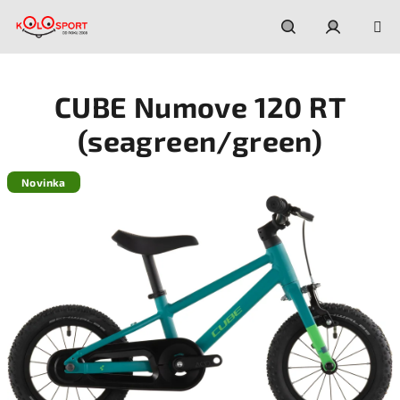
Prejsť
na
obsah
Hľadať
Prihláseni
CUBE Numove 120 RT
(seagreen/green)
Novinka