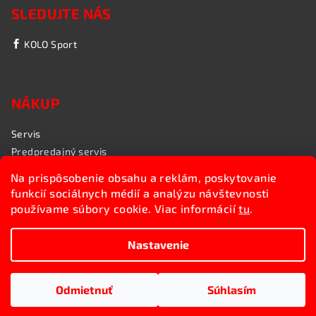
SLEDUJTE NÁS
KOLO Sport
NÁKUP
Servis
Predpredajný servis
Garančný servis
Na prispôsobenie obsahu a reklám, poskytovanie
Rozvoz bicyklov
funkcií sociálnych médií a analýzu návštevnosti
Poradenstvo
používame súbory cookie. Viac informácií
tu
.
My sme KOLO Sport
Nastavenie
Copyright 2026
Kolosport.sk
. Všetky práva vyhradené.
Upraviť nastavenie cookies
Odmietnuť
Súhlasím
Vytvoril Shoptet