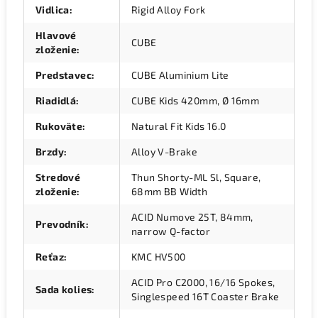
Vidlica
:
Rigid Alloy Fork
Hlavové
CUBE
zloženie
:
Predstavec
:
CUBE Aluminium Lite
Riadidlá
:
CUBE Kids 420mm, Ø 16mm
Rukoväte
:
Natural Fit Kids 16.0
Brzdy
:
Alloy V-Brake
Stredové
Thun Shorty-ML Sl, Square,
zloženie
:
68mm BB Width
ACID Numove 25T, 84mm,
Prevodník
:
narrow Q-factor
Reťaz
:
KMC HV500
ACID Pro C2000, 16/16 Spokes,
Sada kolies
:
Singlespeed 16T Coaster Brake