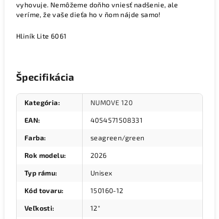
vyhovuje. Nemôžeme doňho vniesť nadšenie, ale
veríme, že vaše dieťa ho v ňom nájde samo!
Hliník Lite 6061
Špecifikácia
Kategória
:
NUMOVE 120
EAN
:
4054571508331
Farba
:
seagreen/green
Rok modelu
:
2026
Typ rámu
:
Unisex
Kód tovaru
:
150160-12
Veľkosti
:
12"