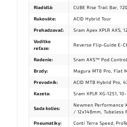
Riadidlá
:
CUBE Rise Trail Bar, 7
Rukoväte
:
ACID Hybrid Tour
Prehadzovač
:
Sram Apex XPLR AXS, 1
Vodítko
Reverse Flip-Guide E-Ch
reťaze
:
Radenie
:
Sram AXS™ Pod Control
Brzdy
:
Magura MT8 Pro, Flat M
Prevodník
:
ACID MTB Hybrid Pro, 4
Kazeta
:
Sram XPLR XG-1251, 10
Newmen Performance X
Sada kolies
:
/ 12x148mm, Tubeless 
Pneumatiky
:
Conti Terra Speed, ProT