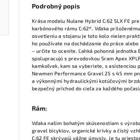
Podrobný popis
Krása modelu Nulane Hybrid C:62 SLX FE pre
karbónového rámu C:62®. Vďaka priloženému 
osvetleniu a stojanu je toto kolo nielen prakt
ho používate na dochádzanie do práce alebo 
– určite to oceníte. Ľahká pohonná jednotka
spolupracujú s prevodovkou Sram Apex XPLR 
kamkoľvek, kam sa vyberiete, s asistenciou 
Newmen Performance Gravel 25 s 45 mm pne
a výkonnými hydraulickými kotúčovými brz
bezpečný príchod do cieľa za každého počasi
Rám:
Vďaka našim bohatým skúsenostiam s výrobo
gravel bicyklov, organické krivky a čistý v
C:62 FE skrývajú vážne úmysly. Je tu priesto