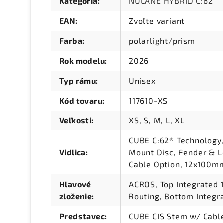
Kategória
:
NULANE HYBRID C:62
EAN
:
Zvoľte variant
Farba
:
polarlight/prism
Rok modelu
:
2026
Typ rámu
:
Unisex
Kód tovaru
:
117610-XS
Veľkosti
:
XS, S, M, L, XL
CUBE C:62® Technology, 
Vidlica
:
Mount Disc, Fender & L
Cable Option, 12x100m
Hlavové
ACROS, Top Integrated 1
zloženie
:
Routing, Bottom Integra
Predstavec
:
CUBE CIS Stem w/ Cable