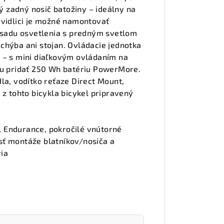
ný zadný nosič batožiny – ideálny na
 vidlici je možné namontovať
ú sadu osvetlenia s predným svetlom
nechýba ani stojan. Ovládacie jednotka
 – s mini diaľkovým ovládaním na
mu pridať 250 Wh batériu PowerMore.
la, vodítko reťaze Direct Mount,
 z tohto bicykla bicykel pripravený
 Endurance, pokročilé vnútorné
sť montáže blatníkov/nosiča a
ia