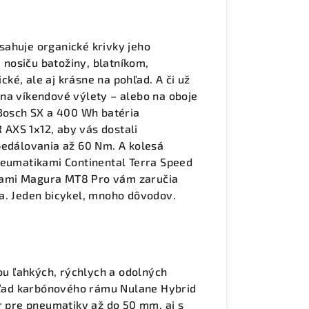
sahuje organické krivky jeho
nosiču batožiny, blatníkom,
ické, ale aj krásne na pohľad. A či už
na víkendové výlety – alebo na oboje
 Bosch SX a 400 Wh batéria
AXS 1x12, aby vás dostali
pedálovania až 60 Nm. A kolesá
umatikami Continental Terra Speed
dami Magura MT8 Pro vám zaručia
a. Jeden bicykel, mnoho dôvodov.
u ľahkých, rýchlych a odolných
zhľad karbónového rámu Nulane Hybrid
r pre pneumatiky až do 50 mm, aj s