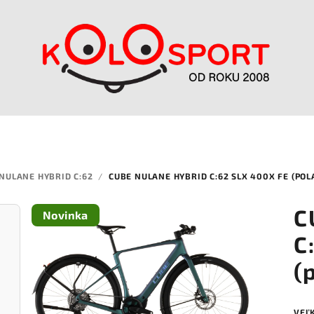
NULANE HYBRID C:62
/
CUBE NULANE HYBRID C:62 SLX 400X FE (PO
C
Novinka
C
(
VEĽ