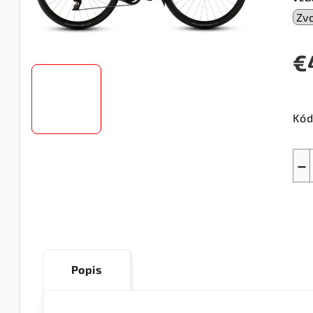
€
Jed
cen
Kód
−
Popis