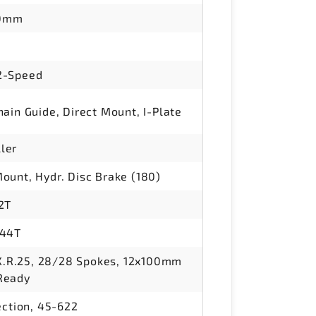
20mm
2-Speed
ain Guide, Direct Mount, I-Plate
ler
ount, Hydr. Disc Brake (180)
2T
-44T
.R.25, 28/28 Spokes, 12x100mm
Ready
ection, 45-622