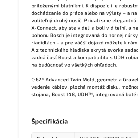
priloženými blatníkmi. K dispozícii je robust
dochádzanie do práce alebo na výlety – a na
voliteľný druhý nosič. Pridali sme elegantn
X-Connect, aby ste videli a boli viditeľní, a 
pohonu Bosch je integrovaná do hornej rúrky
riadidlách – a pre väčší dojazd môžete k rá
A z technického hľadiska skrytá svorka sedad
zadná časť Boost a kompatibilita s UDH robia
na budúcnosť vo všetkých ohľadoch.
C:62® Advanced Twin Mold, geometria Gravel
vedenie káblov, plochá montáž disku, možno
stojana, Boost 148, UDH™, integrovaná batér
Špecifikácia