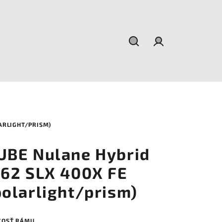
Hľadať
Prihlásenie
LARLIGHT/PRISM)
UBE Nulane Hybrid
:62 SLX 400X FE
polarlight/prism)
KOSŤ RÁMU