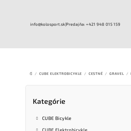
Prejsť
na
obsah
info@kolosport.sk
|
Predajňa: +421 948 015 159
/
CUBE ELEKTROBICYKLE
/
CESTNÉ
/
GRAVEL
/
DOMOV
B
o
Kategórie
Preskočiť
kategórie
č
CUBE Bicykle
n
CUBE Elektrobicykle