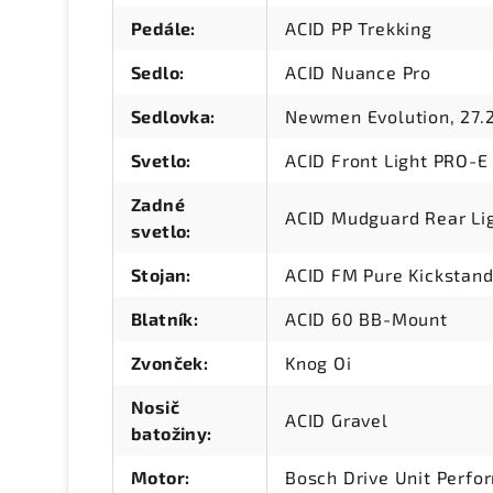
Pedále
:
ACID PP Trekking
Sedlo
:
ACID Nuance Pro
Sedlovka
:
Newmen Evolution, 27
Svetlo
:
ACID Front Light PRO-E
Zadné
ACID Mudguard Rear Lig
svetlo
:
Stojan
:
ACID FM Pure Kickstan
Blatník
:
ACID 60 BB-Mount
Zvonček
:
Knog Oi
Nosič
ACID Gravel
batožiny
:
Motor
:
Bosch Drive Unit Perf