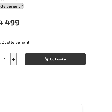
4 499
notková
a:
:
Zvoľte variant
+
Do košíka