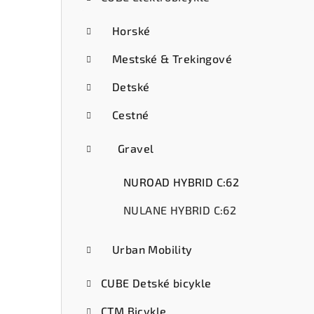
ý
p
Horské
a
Mestské & Trekingové
n
Detské
e
Cestné
l
Gravel
NUROAD HYBRID C:62
NULANE HYBRID C:62
Urban Mobility
CUBE Detské bicykle
CTM Bicykle