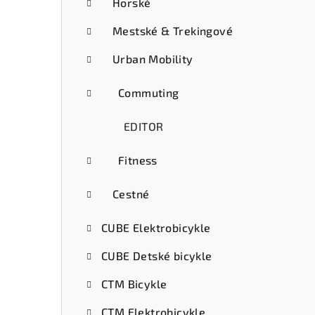
ý
Horské
p
Mestské & Trekingové
a
Urban Mobility
n
Commuting
e
EDITOR
l
Fitness
Cestné
CUBE Elektrobicykle
CUBE Detské bicykle
CTM Bicykle
CTM Elektrobicykle