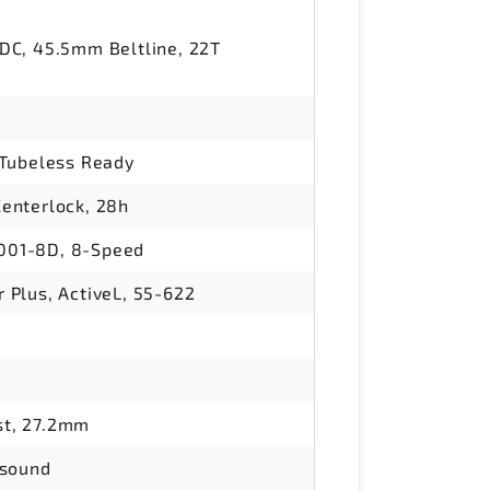
DC, 45.5mm Beltline, 22T
 Tubeless Ready
enterlock, 28h
001-8D, 8-Speed
 Plus, ActiveL, 55-622
st, 27.2mm
gsound