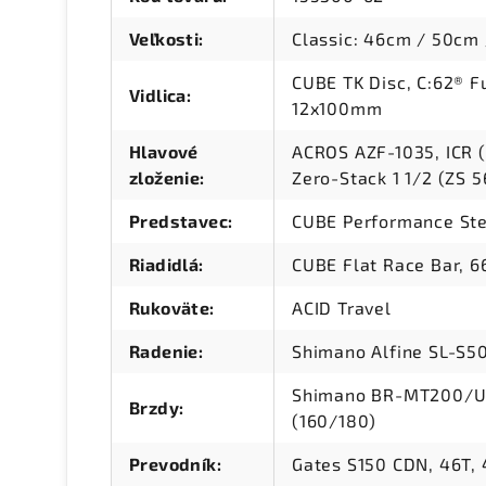
Veľkosti
:
Classic: 46cm / 50cm
CUBE TK Disc, C:62® Fu
Vidlica
:
12x100mm
Hlavové
ACROS AZF-1035, ICR (
zloženie
:
Zero-Stack 1 1/2 (ZS 
Predstavec
:
CUBE Performance Ste
Riadidlá
:
CUBE Flat Race Bar,
Rukoväte
:
ACID Travel
Radenie
:
Shimano Alfine SL-S5
Shimano BR-MT200/UR
Brzdy
:
(160/180)
Prevodník
:
Gates S150 CDN, 46T,