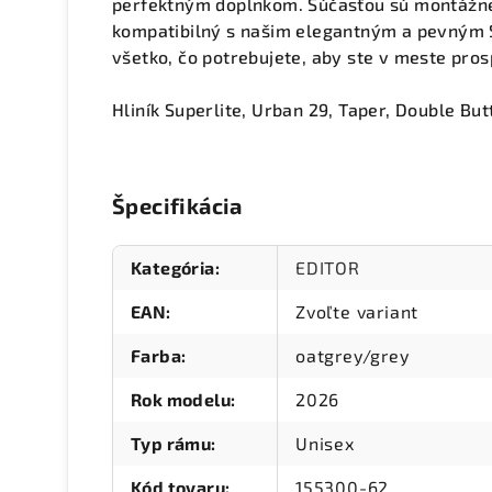
perfektným doplnkom. Súčasťou sú montážne 
kompatibilný s našim elegantným a pevným Se
všetko, čo potrebujete, aby ste v meste pros
Hliník Superlite, Urban 29, Taper, Double But
Špecifikácia
Kategória
:
EDITOR
EAN
:
Zvoľte variant
Farba
:
oatgrey/grey
Rok modelu
:
2026
Typ rámu
:
Unisex
Kód tovaru
:
155300-62