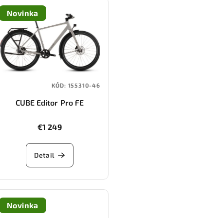
Novinka
KÓD:
155310-46
CUBE Editor Pro FE
(oatgrey/grey)
€1 249
Detail
Novinka