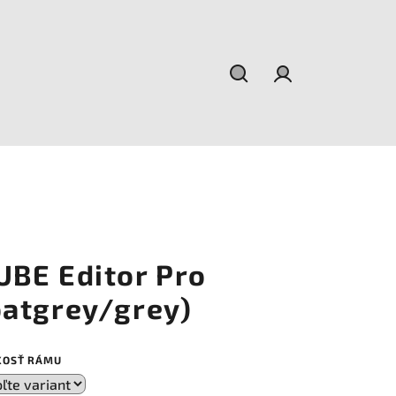
Hľadať
Prihlásenie
UBE Editor Pro
oatgrey/grey)
KOSŤ RÁMU