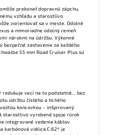
m pomôže prekonať dopravnú zápchu,
nému vzhľadu a starostlivo
že zorientovať sa v meste. Odolné
Nexus a mimoriadne odolný remeň
zkymi nárokmi na údržbu. Výkonné
jú bezpečné zastavenie za každého
Schwalbe 55 mm Road Cruiser Plus sú
 redukuje veci na to podstatné... bez
zku údržbu čistého a tichého
vojitou koncovkou – inšpirovaný
á starostlivo vyrobené spoje rúrok
ne integrované vedenie káblov
la karbónová vidlica C:62® je