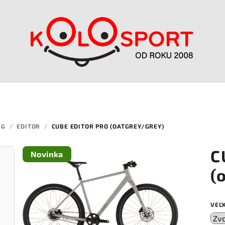
NG
/
EDITOR
/
CUBE EDITOR PRO (OATGREY/GREY)
C
Novinka
(
VEĽ