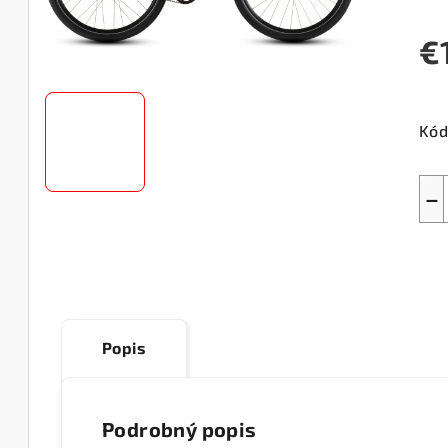
€
Jed
cen
Kód
−
Popis
Podrobný popis