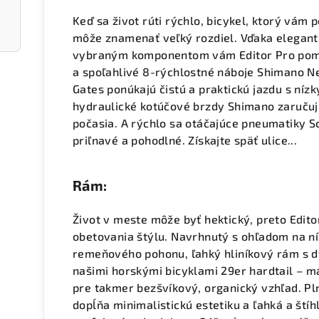
Keď sa život rúti rýchlo, bicykel, ktorý vá
môže znamenať veľký rozdiel. Vďaka elegant
vybraným komponentom vám Editor Pro pomô
a spoľahlivé 8-rýchlostné náboje Shimano 
Gates ponúkajú čistú a praktickú jazdu s ní
hydraulické kotúčové brzdy Shimano zaruču
počasia. A rýchlo sa otáčajúce pneumatiky 
priľnavé a pohodlné. Získajte späť ulice...
Rám:
Život v meste môže byť hektický, preto Editor
obetovania štýlu. Navrhnutý s ohľadom na ní
remeňového pohonu, ľahký hliníkový rám s d
našimi horskými bicyklami 29er hardtail – m
pre takmer bezšvíkový, organický vzhľad. Pl
dopĺňa minimalistickú estetiku a ľahká a štíh