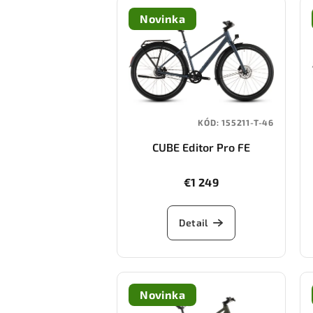
Novinka
KÓD:
155211-T-46
CUBE Editor Pro FE
(mineralblue/chrome)
€1 249
Detail
Novinka