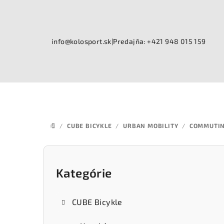
Prejsť
na
obsah
info@kolosport.sk
|
Predajňa: +421 948 015 159
/
CUBE BICYKLE
/
URBAN MOBILITY
/
COMMUTI
DOMOV
B
o
Kategórie
Preskočiť
kategórie
č
CUBE Bicykle
n