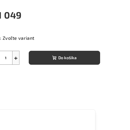
1 049
notková
a:
:
Zvoľte variant
+
Do košíka