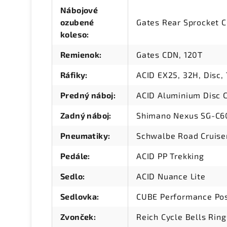
Nábojové
ozubené
Gates Rear Sprocket C
koleso
:
Remienok
:
Gates CDN, 120T
Ráfiky
:
ACID EX25, 32H, Disc,
Predný náboj
:
ACID Aluminium Disc C
Zadný náboj
:
Shimano Nexus SG-C6
Pneumatiky
:
Schwalbe Road Cruiser
Pedále
:
ACID PP Trekking
Sedlo
:
ACID Nuance Lite
Sedlovka
:
CUBE Performance Po
Zvonček
:
Reich Cycle Bells Rin