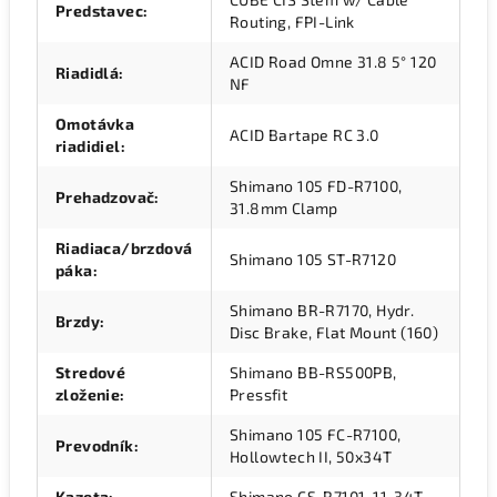
Predstavec
:
Routing, FPI-Link
ACID Road Omne 31.8 5° 120
Riadidlá
:
NF
Omotávka
ACID Bartape RC 3.0
riadidiel
:
Shimano 105 FD-R7100,
Prehadzovač
:
31.8mm Clamp
Riadiaca/brzdová
Shimano 105 ST-R7120
páka
:
Shimano BR-R7170, Hydr.
Brzdy
:
Disc Brake, Flat Mount (160)
Stredové
Shimano BB-RS500PB,
zloženie
:
Pressfit
Shimano 105 FC-R7100,
Prevodník
:
Hollowtech II, 50x34T
Kazeta
:
Shimano CS-R7101, 11-34T