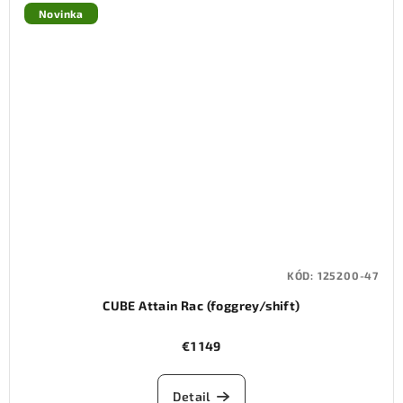
Novinka
KÓD:
125200-47
CUBE Attain Rac (foggrey/shift)
€1 149
Detail