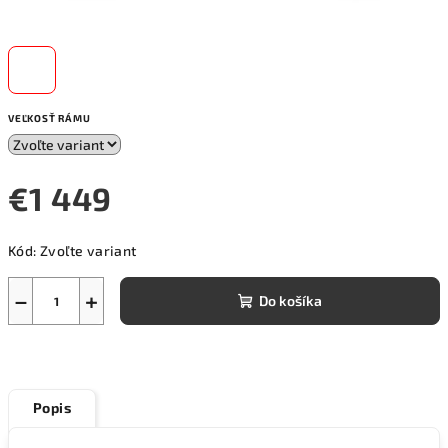
VEĽKOSŤ RÁMU
€1 449
Jednotková
Kód:
Zvoľte variant
cena:
−
+
Do košíka
Popis