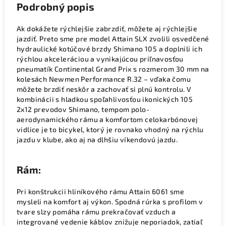
Podrobný popis
Ak dokážete rýchlejšie zabrzdiť, môžete aj rýchlejšie
jazdiť. Preto sme pre model Attain SLX zvolili osvedčené
hydraulické kotúčové brzdy Shimano 105 a doplnili ich
rýchlou akceleráciou a vynikajúcou priľnavosťou
pneumatík Continental Grand Prix s rozmerom 30 mm na
kolesách Newmen Performance R.32 – vďaka čomu
môžete brzdiť neskôr a zachovať si plnú kontrolu. V
kombinácii s hladkou spoľahlivosťou ikonických 105
2x12 prevodov Shimano, tempom polo-
aerodynamického rámu a komfortom celokarbónovej
vidlice je to bicykel, ktorý je rovnako vhodný na rýchlu
jazdu v klube, ako aj na dlhšiu víkendovú jazdu.
Rám:
Pri konštrukcii hliníkového rámu Attain 6061 sme
mysleli na komfort aj výkon. Spodná rúrka s profilom v
tvare slzy pomáha rámu prekračovať vzduch a
integrované vedenie káblov znižuje neporiadok, zatiaľ