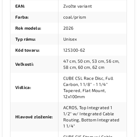
EAN
:
Zvoľte variant
Farba
:
coal/prism
Rok modelu
:
2026
Typ rámu
:
Unisex
Kód tovaru
:
125300-62
47 cm, 50 cm, 53 cm, 56 cm,
Veľkosti
:
58 cm, 60 cm, 62 cm
CUBE CSL Race Disc, Full
Carbon, 1 1/8" - 1 1/4"
Vidlica
:
Tapered, Flat Mount,
12x100mm
ACROS, Top Integrated 1
1/2" w/ Integrated Cable
Hlavové zloženie
:
Routing, Bottom Integrated
1 1/4"
CUBE CIS Stem w/ Cable