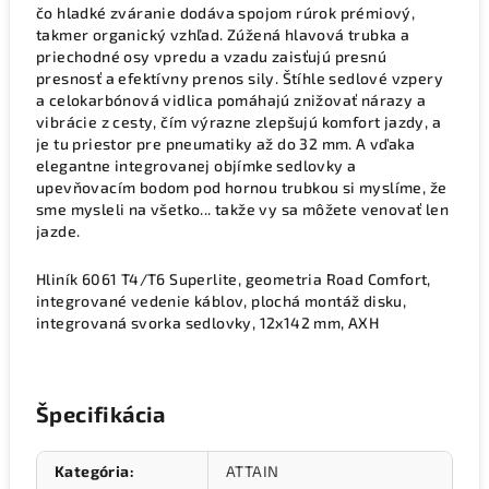
čo hladké zváranie dodáva spojom rúrok prémiový,
takmer organický vzhľad. Zúžená hlavová trubka a
priechodné osy vpredu a vzadu zaisťujú presnú
presnosť a efektívny prenos sily. Štíhle sedlové vzpery
a celokarbónová vidlica pomáhajú znižovať nárazy a
vibrácie z cesty, čím výrazne zlepšujú komfort jazdy, a
je tu priestor pre pneumatiky až do 32 mm. A vďaka
elegantne integrovanej objímke sedlovky a
upevňovacím bodom pod hornou trubkou si myslíme, že
sme mysleli na všetko... takže vy sa môžete venovať len
jazde.
Hliník 6061 T4/T6 Superlite, geometria Road Comfort,
integrované vedenie káblov, plochá montáž disku,
integrovaná svorka sedlovky, 12x142 mm, AXH
Špecifikácia
Kategória
:
ATTAIN