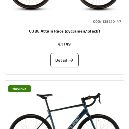
KÓD:
125210-47
CUBE Attain Race (cyclamen/black)
€1 149
Detail
Novinka