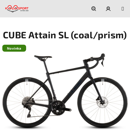
Prejsť
na
obsah
Hľadať
Prihláseni
CUBE Attain SL (coal/prism)
Novinka