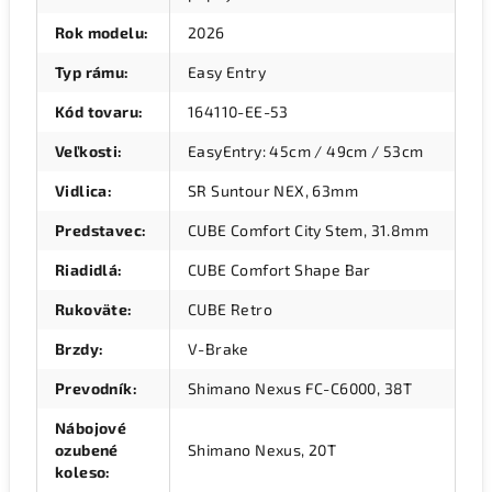
Rok modelu
:
2026
Typ rámu
:
Easy Entry
Kód tovaru
:
164110-EE-53
Veľkosti
:
EasyEntry: 45cm / 49cm / 53cm
Vidlica
:
SR Suntour NEX, 63mm
Predstavec
:
CUBE Comfort City Stem, 31.8mm
Riadidlá
:
CUBE Comfort Shape Bar
Rukoväte
:
CUBE Retro
Brzdy
:
V-Brake
Prevodník
:
Shimano Nexus FC-C6000, 38T
Nábojové
ozubené
Shimano Nexus, 20T
koleso
: