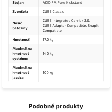
Stojan
:
ACID FM Pure Kickstand
Zvonček
:
CUBE Classic
CUBE Integrated Carrier 2.0,
Nosič
CUBE Adapter Compatible, SnapIt
batožiny
:
Compatible
Hmotnosť
:
17,0 kg
Maximálna
hmotnosť
140 kg
systému
:
Maximálna
hmotnosť
100 kg
jazdca
:
Podobné produkty