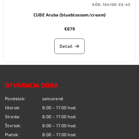
KÓD:
164100-EE-45
CUBE Aruba (blueblossom/cream)
€879
Detail
Z
á
OTVÁRACIA DOBA
p
ä
Pondelok:
zatvorené
t
Utorok:
8:00 – 17:00 hod.
i
Streda:
8:00 – 17:00 hod.
e
Štvrtok:
8:00 – 17:00 hod.
Piatok:
8:00 – 17:00 hod.