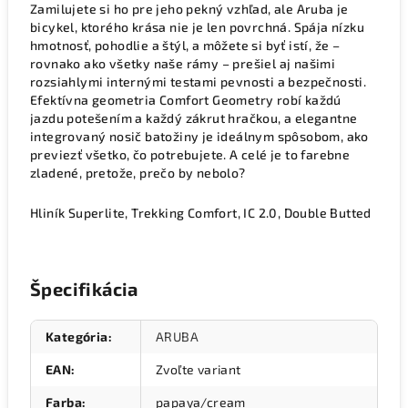
Zamilujete si ho pre jeho pekný vzhľad, ale Aruba je
bicykel, ktorého krása nie je len povrchná. Spája nízku
hmotnosť, pohodlie a štýl, a môžete si byť istí, že –
rovnako ako všetky naše rámy – prešiel aj našimi
rozsiahlymi internými testami pevnosti a bezpečnosti.
Efektívna geometria Comfort Geometry robí každú
jazdu potešením a každý zákrut hračkou, a elegantne
integrovaný nosič batožiny je ideálnym spôsobom, ako
previezť všetko, čo potrebujete. A celé je to farebne
zladené, pretože, prečo by nebolo?
Hliník Superlite, Trekking Comfort, IC 2.0, Double Butted
Špecifikácia
Kategória
:
ARUBA
EAN
:
Zvoľte variant
Farba
:
papaya/cream