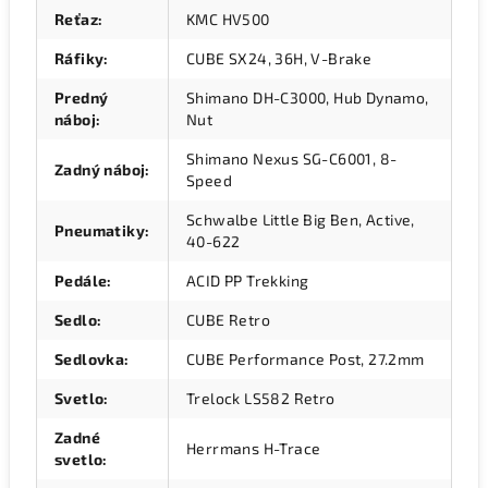
Reťaz
:
KMC HV500
Ráfiky
:
CUBE SX24, 36H, V-Brake
Predný
Shimano DH-C3000, Hub Dynamo,
náboj
:
Nut
Shimano Nexus SG-C6001, 8-
Zadný náboj
:
Speed
Schwalbe Little Big Ben, Active,
Pneumatiky
:
40-622
Pedále
:
ACID PP Trekking
Sedlo
:
CUBE Retro
Sedlovka
:
CUBE Performance Post, 27.2mm
Svetlo
:
Trelock LS582 Retro
Zadné
Herrmans H-Trace
svetlo
: