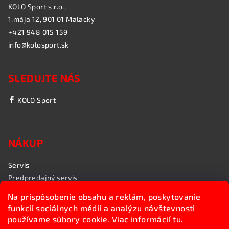
KOLO Sport s.r.o.,
1.mája 12, 901 01 Malacky
+421 948 015 159
info@kolosport.sk
SLEDUJTE NÁS
KOLO Sport
NÁKUP
Servis
Predpredajný servis
Garančný servis
Na prispôsobenie obsahu a reklám, poskytovanie
Rozvoz bicyklov
funkcií sociálnych médií a analýzu návštevnosti
Poradenstvo
používame súbory cookie. Viac informácií
tu
.
My sme KOLO Sport