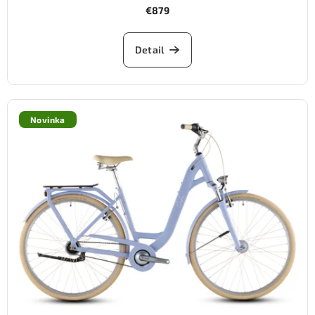
€879
Detail
Novinka