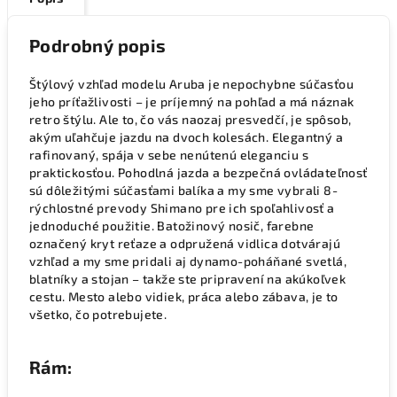
Podrobný popis
Štýlový vzhľad modelu Aruba je nepochybne súčasťou
jeho príťažlivosti – je príjemný na pohľad a má náznak
retro štýlu. Ale to, čo vás naozaj presvedčí, je spôsob,
akým uľahčuje jazdu na dvoch kolesách. Elegantný a
rafinovaný, spája v sebe nenútenú eleganciu s
praktickosťou. Pohodlná jazda a bezpečná ovládateľnosť
sú dôležitými súčasťami balíka a my sme vybrali 8-
rýchlostné prevody Shimano pre ich spoľahlivosť a
jednoduché použitie. Batožinový nosič, farebne
označený kryt reťaze a odpružená vidlica dotvárajú
vzhľad a my sme pridali aj dynamo-poháňané svetlá,
blatníky a stojan – takže ste pripravení na akúkoľvek
cestu. Mesto alebo vidiek, práca alebo zábava, je to
všetko, čo potrebujete.
Rám: