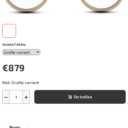
VEĽKOSŤ RÁMU
€879
Jednotková
Kód:
Zvoľte variant
cena:
−
+
Do košíka
Popis