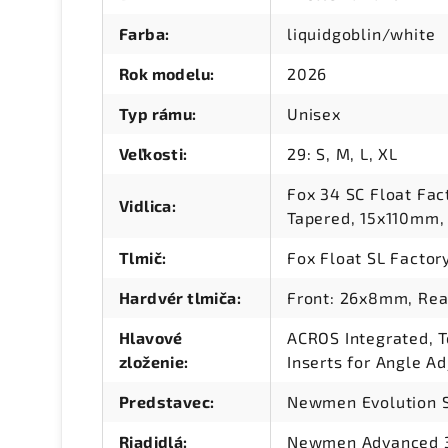
Farba
:
liquidgoblin/white
Rok modelu
:
2026
Typ rámu
:
Unisex
Veľkosti
:
29: S, M, L, XL
Fox 34 SC Float Fac
Vidlica
:
Tapered, 15x110mm
Tlmič
:
Fox Float SL Facto
Hardvér tlmiča
:
Front: 26x8mm, Re
Hlavové
ACROS Integrated, To
zloženie
:
Inserts for Angle A
Predstavec
:
Newmen Evolution S
Riadidlá
:
Newmen Advanced 3