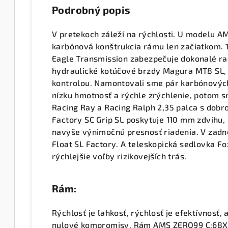
Podrobný popis
V pretekoch záleží na rýchlosti. U modelu 
karbónová konštrukcia rámu len začiatkom.
Eagle Transmission zabezpečuje dokonalé ra
hydraulické kotúčové brzdy Magura MT8 SL,
kontrolou. Namontovali sme pár karbónovýc
nízku hmotnosť a rýchle zrýchlenie, potom 
Racing Ray a Racing Ralph 2,35 palca s dobro
Factory SC Grip SL poskytuje 110 mm zdvihu,
navyše výnimočnú presnosť riadenia. V zadne
Float SL Factory. A teleskopická sedlovka F
rýchlejšie voľby rizikovejších trás.
Rám:
Rýchlosť je ľahkosť, rýchlosť je efektívnosť
nulové kompromisy. Rám AMS ZERO99 C:68X 