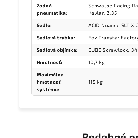
Zadná
Schwalbe Racing Ra
pneumatika
:
Kevlar, 2.35
Sedlo
:
ACID Nuance SLT X 
Sedlová trubka
:
Fox Transfer Facto
Sedlová objímka
:
CUBE Screwlock, 3
Hmotnosť
:
10,7 kg
Maximálna
hmotnosť
115 kg
systému
:
Podobné p