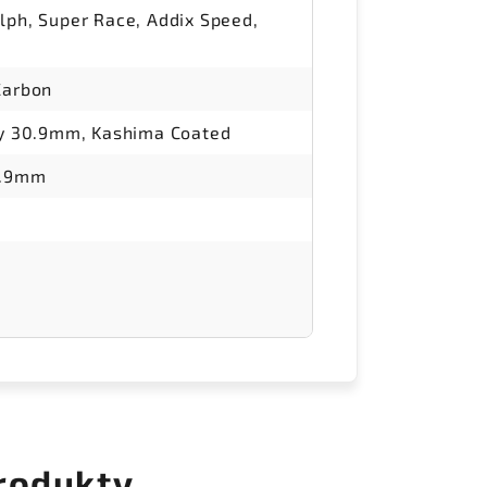
lph, Super Race, Addix Speed,
Carbon
ry 30.9mm, Kashima Coated
4.9mm
rodukty