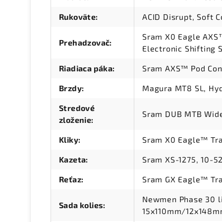
Rukoväte
:
ACID Disrupt, Soft
Sram X0 Eagle AXS™
Prehadzovač
:
Electronic Shifting
Riadiaca páka
:
Sram AXS™ Pod Cont
Brzdy
:
Magura MT8 SL, Hyd
Stredové
Sram DUB MTB Wide
zloženie
:
Kliky
:
Sram X0 Eagle™ Tra
Kazeta
:
Sram XS-1275, 10-5
Reťaz
:
Sram GX Eagle™ Tr
Newmen Phase 30 li
Sada kolies
:
15x110mm/12x148mm