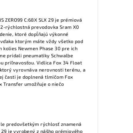
AMS ZERO99 C:68X SLX 29 je prémiová
 12-rýchlostná prevodovka Sram X0
denie, ktoré dopĺňajú výkonné
 vďaka ktorým máte vždy všetko pod
h kolies Newmen Phase 30 pre ich
sme pridali pneumatiky Schwalbe
u priľnavosťou. Vidlica Fox 34 Float
 ktorý vyrovnáva nerovnosti terénu, a
j časti je doplnená tlmičom Fox
ox Transfer umožňuje o niečo
, ale predovšetkým rýchlosť znamená
29 je vyrobený z nášho prémiového