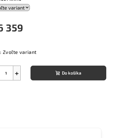
6 359
notková
a:
:
Zvoľte variant
+
Do košíka