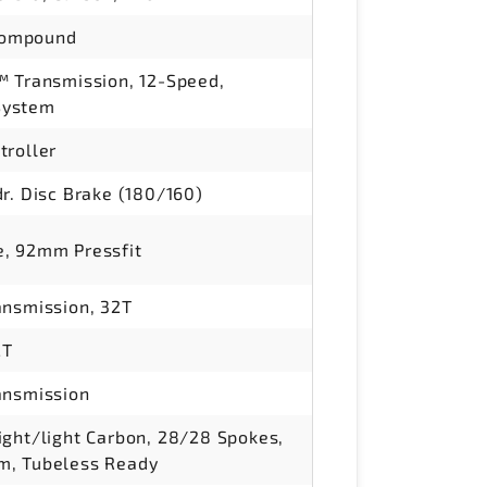
 Compound
 Transmission, 12-Speed,
 System
roller
r. Disc Brake (180/160)
, 92mm Pressfit
nsmission, 32T
2T
ansmission
ght/light Carbon, 28/28 Spokes,
, Tubeless Ready