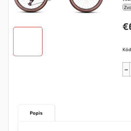
€
Jed
cen
Kód
−
Popis