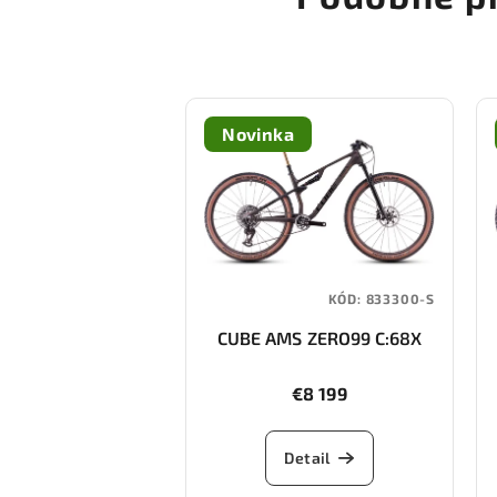
Novinka
KÓD:
833300-S
CUBE AMS ZERO99 C:68X
SLT 29 (liquid lava/black)
€8 199
Detail