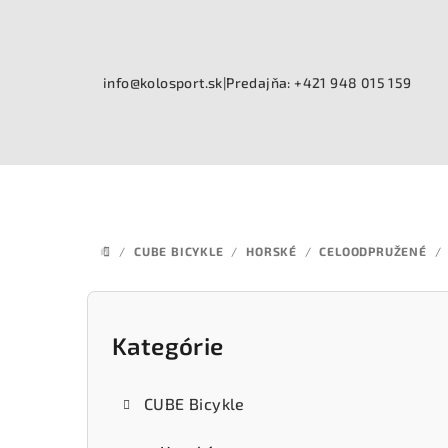
Prejsť
na
obsah
info@kolosport.sk
|
Predajňa: +421 948 015 159
/
CUBE BICYKLE
/
HORSKÉ
/
CELOODPRUŽENÉ
/
DOMOV
B
o
Kategórie
Preskočiť
kategórie
č
CUBE Bicykle
n