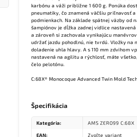
karbónu a váži približne 1 600 g. Ponúka dos
pneumatiky, čo znamená väčšiu priľnavosť a l
podmienkach. Na základe spätnej väzby od n
šampiónov je dĺžka zadnej vidlice nastavená
a zároveň si zachovala vynikajúcu manévrov
udržať jazdu pohodlnú, nie tvrdú. Vložky na
doladenie uhla hlavy. A s 110 mm zdvihom vp
nastavená na agilitu a rýchlosť, máte všetko,
čelo pelotónu.
C:68X® Monocoque Advanced Twin Mold Tech
Špecifikácia
Kategória
:
AMS ZERO99 C:68X
EAN
:
Zvoľte variant