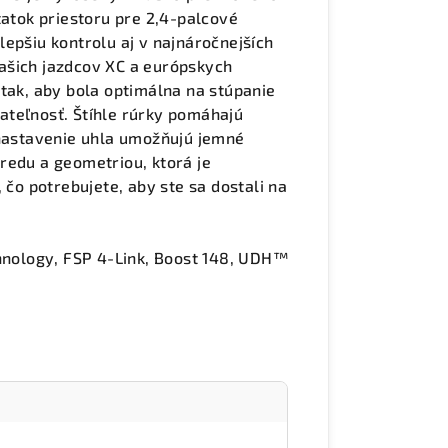
tatok priestoru pre 2,4-palcové
epšiu kontrolu aj v najnáročnejších
ašich jazdcov XC a európskych
 tak, aby bola optimálna na stúpanie
ateľnosť. Štíhle rúrky pomáhajú
 nastavenie uhla umožňujú jemné
redu a geometriou, ktorá je
 čo potrebujete, aby ste sa dostali na
nology, FSP 4-Link, Boost 148, UDH™