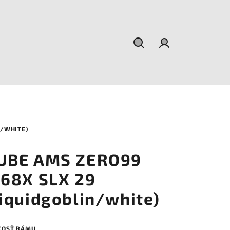
Hľadať
Prihlásenie
N/WHITE)
UBE AMS ZERO99
:68X SLX 29
liquidgoblin/white)
KOSŤ RÁMU