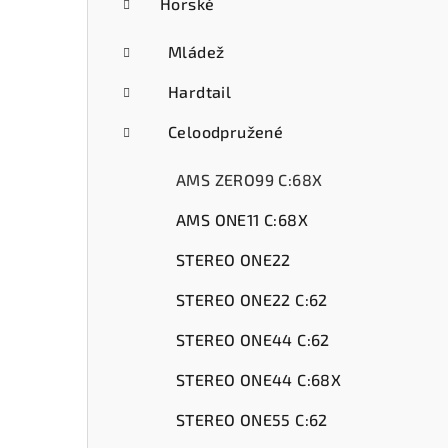
ý
Horské
p
Mládež
a
Hardtail
n
Celoodpružené
e
AMS ZERO99 C:68X
l
AMS ONE11 C:68X
STEREO ONE22
STEREO ONE22 C:62
STEREO ONE44 C:62
STEREO ONE44 C:68X
STEREO ONE55 C:62