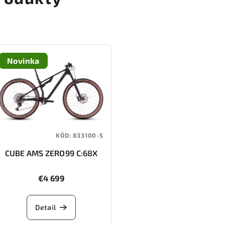
Novinka
KÓD:
833100-S
CUBE AMS ZERO99 C:68X
Race 29 (blackline)
€4 699
Detail