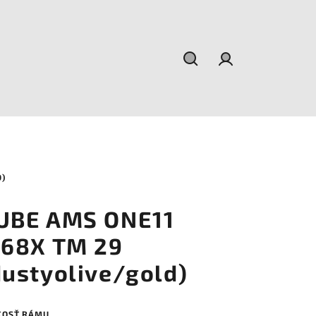
Hľadať
Prihlásenie
D)
UBE AMS ONE11
:68X TM 29
dustyolive/gold)
KOSŤ RÁMU