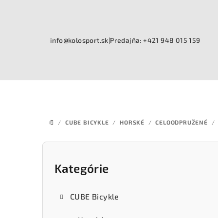
Prejsť
na
obsah
info@kolosport.sk
|
Predajňa: +421 948 015 159
/
CUBE BICYKLE
/
HORSKÉ
/
CELOODPRUŽENÉ
/
DOMOV
B
o
Kategórie
Preskočiť
kategórie
č
CUBE Bicykle
n