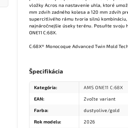
vložky Acros na nastavenie uhla, ktoré umož
mm zdvih zadného kolesa a 120 mm zdvih pre
supercitlivého rámu tvoria silnú kombináciu,
najnáročnejšie úseky terénu. Posuňte svoju h
ONE11 C:68X.
C:68X® Monocoque Advanced Twin Mold Tech
Špecifikácia
Kategória
:
AMS ONE11 C:68X
EAN
:
Zvoľte variant
Farba
:
dustyolive/gold
Rok modelu
:
2026