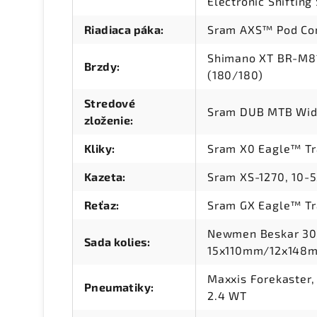
Electronic Shifting
Riadiaca páka
:
Sram AXS™ Pod Con
Shimano XT BR-M81
Brzdy
:
(180/180)
Stredové
Sram DUB MTB Wide
zloženie
:
Kliky
:
Sram X0 Eagle™ Tr
Kazeta
:
Sram XS-1270, 10-
Reťaz
:
Sram GX Eagle™ Tr
Newmen Beskar 30 
Sada kolies
:
15x110mm/12x148m
Maxxis Forekaster,
Pneumatiky
:
2.4 WT