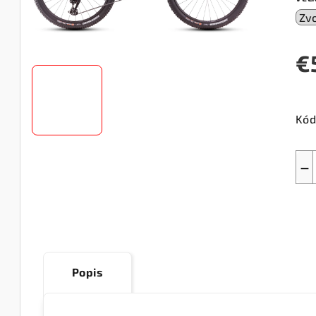
€
Jed
cen
Kód
−
Popis