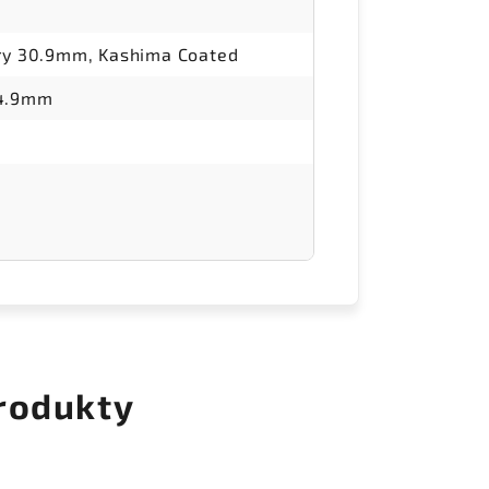
ory 30.9mm, Kashima Coated
34.9mm
rodukty