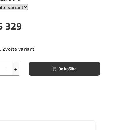
5 329
notková
a:
:
Zvoľte variant
+
Do košíka