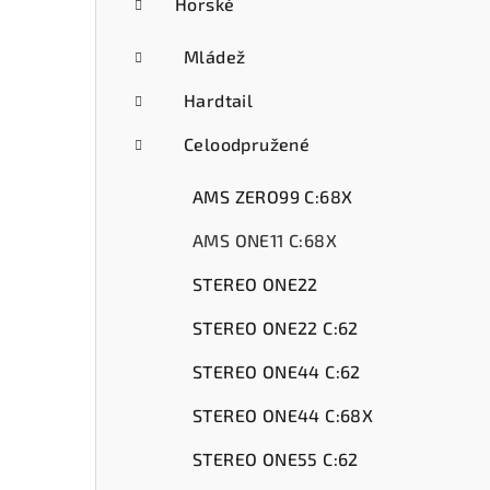
ý
Horské
p
Mládež
a
Hardtail
n
Celoodpružené
e
AMS ZERO99 C:68X
l
AMS ONE11 C:68X
STEREO ONE22
STEREO ONE22 C:62
STEREO ONE44 C:62
STEREO ONE44 C:68X
STEREO ONE55 C:62