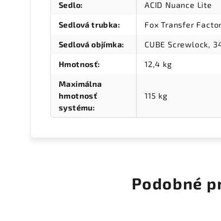
Sedlo
:
ACID Nuance Lite
Sedlová trubka
:
Fox Transfer Fact
Sedlová objímka
:
CUBE Screwlock, 
Hmotnosť
:
12,4 kg
Maximálna
hmotnosť
115 kg
systému
:
Podobné p