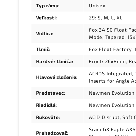
Typ rámu
:
Unisex
Veľkosti
:
29: S, M, L, XL
Fox 34 SC Float F
Vidlica
:
Mode, Tapered, 15
Tlmič
:
Fox Float Factory
Hardvér tlmiča
:
Front: 26x8mm, R
ACROS Integrated, T
Hlavové zloženie
:
Inserts for Angle 
Predstavec
:
Newmen Evolution 
Riadidlá
:
Newmen Evolution 
Rukoväte
:
ACID Disrupt, Soft
Sram GX Eagle AXS
Prehadzovač
: