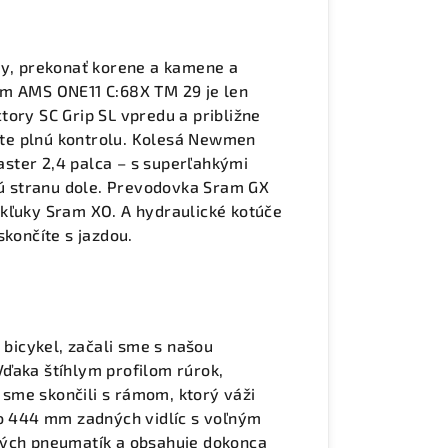
ty, prekonať korene a kamene a
ám AMS ONE11 C:68X TM 29 je len
tory SC Grip SL vpredu a približne
te plnú kontrolu. Kolesá Newmen
ster 2,4 palca – s superľahkými
 stranu dole. Prevodovka Sram GX
 kľuky Sram XO. A hydraulické kotúče
skončíte s jazdou.
 bicykel, začali sme s našou
ďaka štíhlym profilom rúrok,
sme skončili s rámom, ktorý váži
lo 444 mm zadných vidlíc s voľným
vých pneumatík a obsahuje dokonca