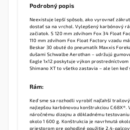
Podrobný popis
Neexistuje lepší spôsob, ako vyrovnať zákru
dostať sa na vrchol. Vylepšený karbónový r
začiatok. S 120 mm zdvihom Fox 34 Float Fac
110 mm zdvihom Fox Float Factory vzadu má
Beskar 30 obuté do pneumatík Maxxis Foreka
dušami Schwalbe Aerothan – udržujú gumovú
Eagle 1x12 poskytuje výkon prostredníctvom
Shimano XT to všetko zastavia – ale len keď 
Rám:
Keď sme sa rozhodli vyrobiť najľahší trailový
najlepšou karbónovou konštrukciou C:68X®. V
náročnému dizajnu a dôkladnému testovaniu 
okolo 1 600 g. Konštrukcia je navrhnutá oko
priestorom pre pohodlné použitie 2,4-palco