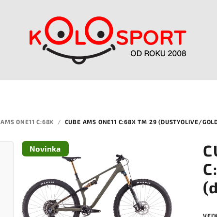
AMS ONE11 C:68X
/
CUBE AMS ONE11 C:68X TM 29 (DUSTYOLIVE/GOL
C
Novinka
C
(
VEĽ