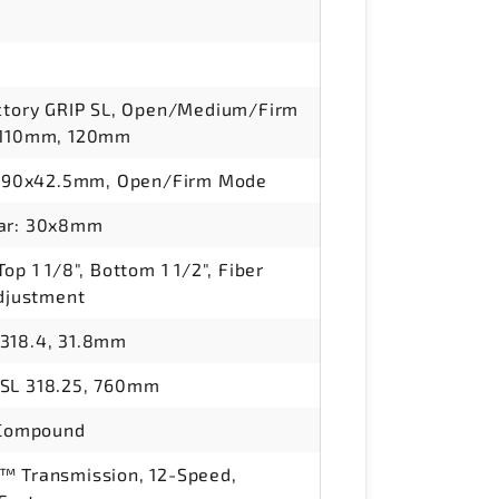
actory GRIP SL, Open/Medium/Firm
x110mm, 120mm
, 190x42.5mm, Open/Firm Mode
ear: 30x8mm
op 1 1/8", Bottom 1 1/2", Fiber
Adjustment
318.4, 31.8mm
SL 318.25, 760mm
 Compound
™ Transmission, 12-Speed,