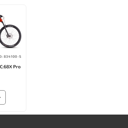
D:
834100-S
C:68X Pro
ge/carbon)