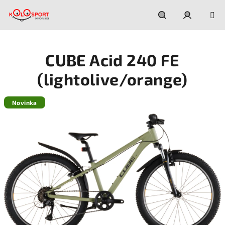
Prejsť
na
obsah
Hľadať
Prihláseni
CUBE Acid 240 FE
(lightolive/orange)
Novinka