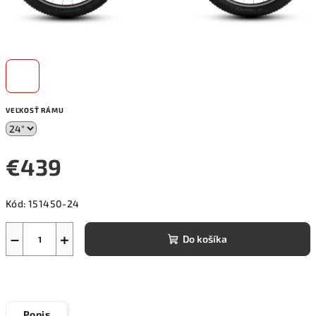
VEĽKOSŤ RÁMU
€439
Jednotková
Kód:
151450-24
cena:
−
+
Do košíka
Popis