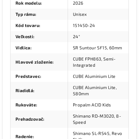
Rok modelu
:
2026
Typ rámu
:
Unisex
Kód tovaru
:
151450-24
Veľkosti
:
24"
Vidlica
:
SR Suntour SF15, 60mm
CUBE FPH863, Semi-
Hlavové zloženie
:
Integrated
Predstavec
:
CUBE Aluminium Lite
CUBE Aluminium Lite,
Riadidlá
:
580mm
Rukoväte
:
Propalm ACID Kids
Shimano RD-M3020, 8-
Prehadzovač
:
Speed
Shimano SL-RS45, Revo
Radenie
: