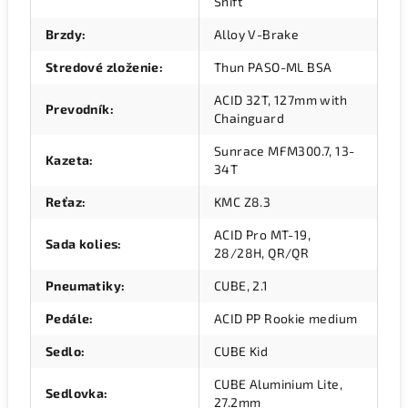
Shift
Brzdy
:
Alloy V-Brake
Stredové zloženie
:
Thun PASO-ML BSA
ACID 32T, 127mm with
Prevodník
:
Chainguard
Sunrace MFM300.7, 13-
Kazeta
:
34T
Reťaz
:
KMC Z8.3
ACID Pro MT-19,
Sada kolies
:
28/28H, QR/QR
Pneumatiky
:
CUBE, 2.1
Pedále
:
ACID PP Rookie medium
Sedlo
:
CUBE Kid
CUBE Aluminium Lite,
Sedlovka
:
27.2mm