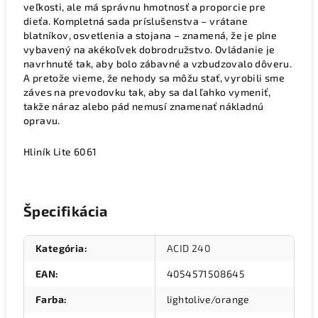
veľkosti, ale má správnu hmotnosť a proporcie pre
dieťa. Kompletná sada príslušenstva – vrátane
blatníkov, osvetlenia a stojana – znamená, že je plne
vybavený na akékoľvek dobrodružstvo. Ovládanie je
navrhnuté tak, aby bolo zábavné a vzbudzovalo dôveru.
A pretože vieme, že nehody sa môžu stať, vyrobili sme
záves na prevodovku tak, aby sa dal ľahko vymeniť,
takže náraz alebo pád nemusí znamenať nákladnú
opravu.
Hliník Lite 6061
Špecifikácia
Kategória
:
ACID 240
EAN
:
4054571508645
Farba
:
lightolive/orange