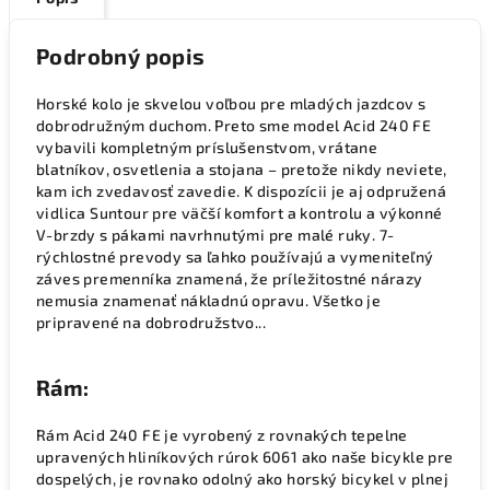
Podrobný popis
Horské kolo je skvelou voľbou pre mladých jazdcov s
dobrodružným duchom. Preto sme model Acid 240 FE
vybavili kompletným príslušenstvom, vrátane
blatníkov, osvetlenia a stojana – pretože nikdy neviete,
kam ich zvedavosť zavedie. K dispozícii je aj odpružená
vidlica Suntour pre väčší komfort a kontrolu a výkonné
V-brzdy s pákami navrhnutými pre malé ruky. 7-
rýchlostné prevody sa ľahko používajú a vymeniteľný
záves premenníka znamená, že príležitostné nárazy
nemusia znamenať nákladnú opravu. Všetko je
pripravené na dobrodružstvo...
Rám:
Rám Acid 240 FE je vyrobený z rovnakých tepelne
upravených hliníkových rúrok 6061 ako naše bicykle pre
dospelých, je rovnako odolný ako horský bicykel v plnej