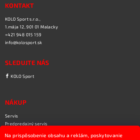
KONTAKT
KOLO Sport s.r.o.,
1.mája 12, 901 01 Malacky
+421 948 015 159
info@kolosport.sk
SLEDUJTE NÁS
KOLO Sport
NÁKUP
Servis
Predpredajný servis
Garančný servis
Na prispôsobenie obsahu a reklám, poskytovanie
Rozvoz bicyklov