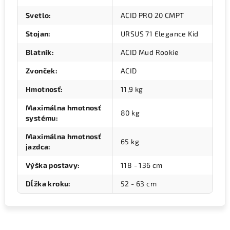
Svetlo
:
ACID PRO 20 CMPT
Stojan
:
URSUS 71 Elegance Kid
Blatník
:
ACID Mud Rookie
Zvonček
:
ACID
Hmotnosť
:
11,9 kg
Maximálna hmotnosť
80 kg
systému
:
Maximálna hmotnosť
65 kg
jazdca
:
Výška postavy
:
118 - 136 cm
Dĺžka kroku
:
52 - 63 cm