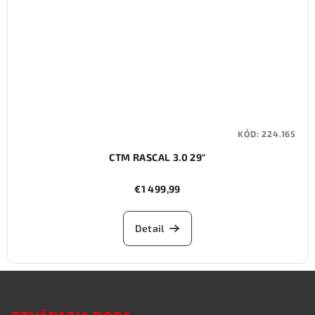
KÓD:
224.165
CTM RASCAL 3.0 29"
€1 499,99
Detail
Z
á