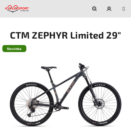
Prejsť
na
obsah
Hľadať
Prihláseni
CTM ZEPHYR Limited 29"
Novinka