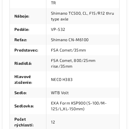
TR
Shimano TC500, CL, F15/R12 thru
Náboje
:
type axle
Pedále
:
VP-532
Reťaz
:
Shimano CN-M6100
Predstavec
:
FSA Comet/35mm
FSA Comet, 800/25mm
Riadidlá
:
rise/35mm
Hlavové
NECO H383
zloženie
:
Sedlo
:
WTB Volt
EXA Form KSP900 (S-100/M-
Sedlovka
:
125/L,XL-150mm)
Počet
12
rýchlostí
: