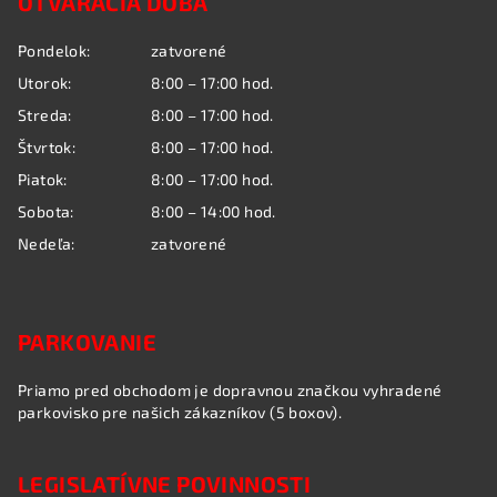
OTVÁRACIA DOBA
p
ä
Pondelok:
zatvorené
t
Utorok:
8:00 – 17:00 hod.
i
Streda:
8:00 – 17:00 hod.
e
Štvrtok:
8:00 – 17:00 hod.
Piatok:
8:00 – 17:00 hod.
Sobota:
8:00 – 14:00 hod.
Nedeľa:
zatvorené
PARKOVANIE
Priamo pred obchodom je dopravnou značkou vyhradené
parkovisko pre našich zákazníkov (5 boxov).
LEGISLATÍVNE POVINNOSTI