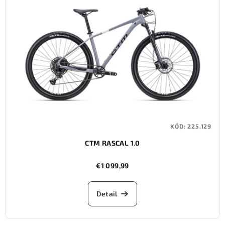
KÓD:
225.129
CTM RASCAL 1.0
€1 099,99
Detail