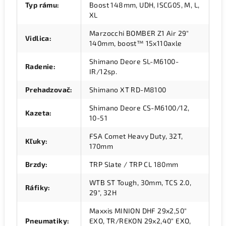
Typ rámu
:
Boost 148mm, UDH, ISCG05, M, L,
XL
Marzocchi BOMBER Z1 Air 29"
Vidlica
:
140mm, boost™ 15x110axle
Shimano Deore SL-M6100-
Radenie
:
IR/12sp.
Prehadzovač
:
Shimano XT RD-M8100
Shimano Deore CS-M6100/12,
Kazeta
:
10-51
FSA Comet Heavy Duty, 32T,
Kľuky
:
170mm
Brzdy
:
TRP Slate / TRP CL 180mm
WTB ST Tough, 30mm, TCS 2.0,
Ráfiky
:
29", 32H
Maxxis MINION DHF 29x2,50"
Pneumatiky
:
EXO, TR/REKON 29x2,40" EXO,