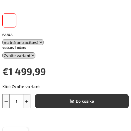
FARBA
VEĽKOSŤ RÁMU
€1 499,99
Jednotková
Kód:
Zvoľte variant
cena:
−
+
Do košíka