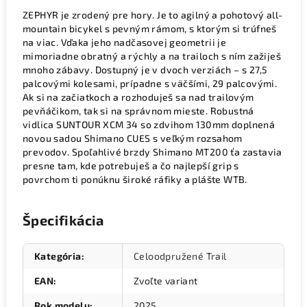
ZEPHYR je zrodený pre hory. Je to agilný a pohotový all-
mountain bicykel s pevným rámom, s ktorým si trúfneš
na viac. Vďaka jeho nadčasovej geometrii je
mimoriadne obratný a rýchly a na trailoch s ním zažiješ
mnoho zábavy. Dostupný je v dvoch verziách – s 27,5
palcovými kolesami, prípadne s väčšími, 29 palcovými.
Ak si na začiatkoch a rozhoduješ sa nad trailovým
pevňáčikom, tak si na správnom mieste. Robustná
vidlica SUNTOUR XCM 34 so zdvihom 130mm doplnená
novou sadou Shimano CUES s veľkým rozsahom
prevodov. Spoľahlivé brzdy Shimano MT200 ťa zastavia
presne tam, kde potrebuješ a čo najlepší grip s
povrchom ti ponúknu široké ráfiky a plášte WTB.
Špecifikácia
Kategória
:
Celoodpružené Trail
EAN
:
Zvoľte variant
Rok modelu
:
2025