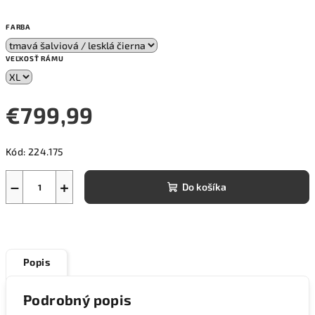
FARBA
VEĽKOSŤ RÁMU
€799,99
Jednotková
Kód:
224.175
cena:
−
+
Do košíka
Popis
Podrobný popis