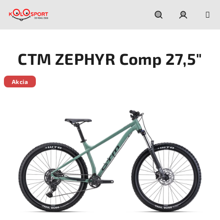
Prejsť
na
obsah
Hľadať
Prihláseni
CTM ZEPHYR Comp 27,5"
Akcia