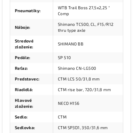
WTB Trail Boss 27,5x2,25 "
Pneumatiky
:
Comp
Shimano TC500, CL, F15/R12
Náboje
:
thru type axle
Stredové
SHIMANO BB
zloženie
:
Pedále
:
SP 510
Reťaz
:
Shimano CN-LG500
Predstavec
:
CTM LCS 50/31,8 mm
Riadidlá
:
CTM rise bar, 720/31,8 mm
Hlavové
NECO H156
zloženie
:
Sedlo
:
CTM
Sedlovka
:
CTM SP3D1, 350/31,6 mm