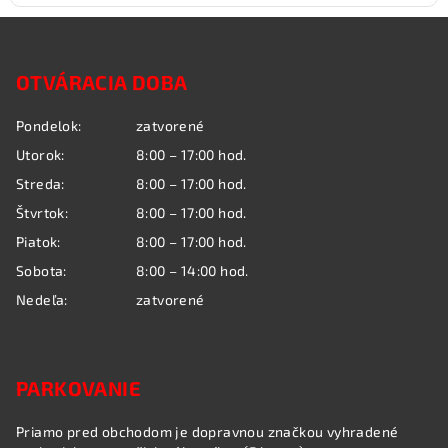
Z
á
OTVÁRACIA DOBA
p
ä
Pondelok:
zatvorené
t
Utorok:
8:00 – 17:00 hod.
i
Streda:
8:00 – 17:00 hod.
e
Štvrtok:
8:00 – 17:00 hod.
Piatok:
8:00 – 17:00 hod.
Sobota:
8:00 – 14:00 hod.
Nedeľa:
zatvorené
PARKOVANIE
Priamo pred obchodom je dopravnou značkou vyhradené