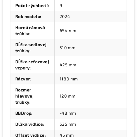
Počet rýchlostí
:
9
Rok modelu
:
2024
Horná rámová
654 mm
trúbka
:
Dĺžka sedlovej
510 mm
trúbky
:
Dĺžka reťazovej
425 mm
vzpery
:
Rázvor
:
1188 mm
Rozmer
hlavovej
120 mm
trúbky
:
BBDrop
:
-48 mm
Dĺžka vidlice
:
525 mm
Offset vidlice
:
46 mm