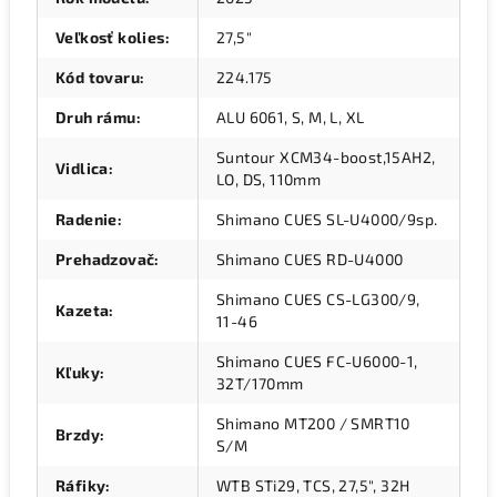
Veľkosť kolies
:
27,5"
Kód tovaru
:
224.175
Druh rámu
:
ALU 6061, S, M, L, XL
Suntour XCM34-boost,15AH2,
Vidlica
:
LO, DS, 110mm
Radenie
:
Shimano CUES SL-U4000/9sp.
Prehadzovač
:
Shimano CUES RD-U4000
Shimano CUES CS-LG300/9,
Kazeta
:
11-46
Shimano CUES FC-U6000-1,
Kľuky
:
32T/170mm
Shimano MT200 / SMRT10
Brzdy
:
S/M
Ráfiky
:
WTB STi29, TCS, 27,5", 32H