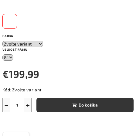
FARBA
VEĽKOSŤ RÁMU
€199,99
Jednotková
Kód:
Zvoľte variant
cena:
−
+
Do košíka