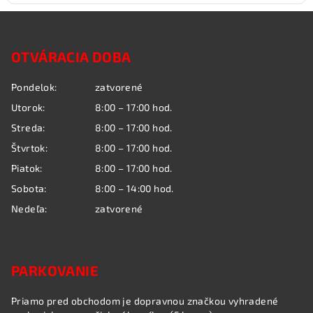
Z
á
OTVÁRACIA DOBA
p
ä
Pondelok:
zatvorené
t
Utorok:
8:00 – 17:00 hod.
i
Streda:
8:00 – 17:00 hod.
e
Štvrtok:
8:00 – 17:00 hod.
Piatok:
8:00 – 17:00 hod.
Sobota:
8:00 – 14:00 hod.
Nedeľa:
zatvorené
PARKOVANIE
Priamo pred obchodom je dopravnou značkou vyhradené