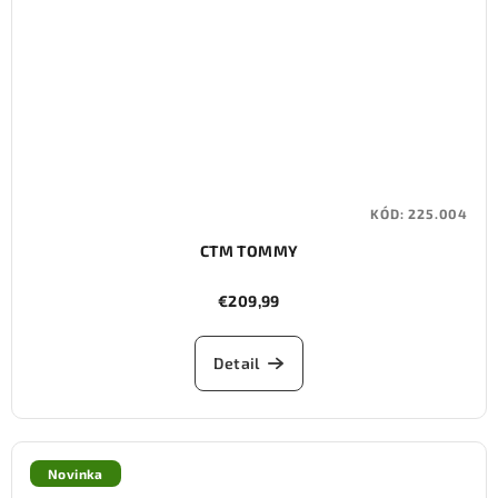
KÓD:
225.004
CTM TOMMY
€209,99
Detail
Novinka