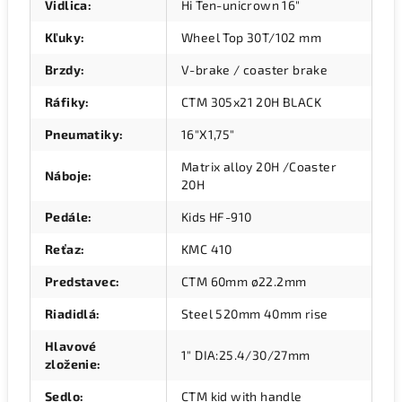
Vidlica
:
Hi Ten-unicrown 16"
Kľuky
:
Wheel Top 30T/102 mm
Brzdy
:
V-brake / coaster brake
Ráfiky
:
CTM 305x21 20H BLACK
Pneumatiky
:
16"X1,75"
Matrix alloy 20H /Coaster
Náboje
:
20H
Pedále
:
Kids HF-910
Reťaz
:
KMC 410
Predstavec
:
CTM 60mm ø22.2mm
Riadidlá
:
Steel 520mm 40mm rise
Hlavové
1" DIA:25.4/30/27mm
zloženie
:
Sedlo
:
CTM kid with handle