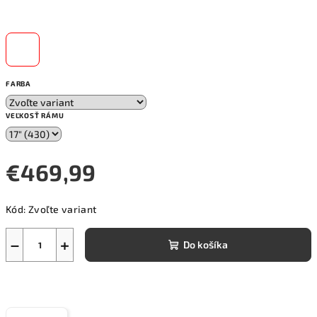
FARBA
VEĽKOSŤ RÁMU
€469,99
Jednotková
Kód:
Zvoľte variant
cena:
−
+
Do košíka