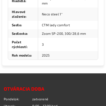
Riadidlá
:
mm
Hlavové
Neco steel 1"
zloženie
:
Sedlo
:
CTM lady comfort
Sedlovka
:
Zoom SP-200, 300/28,6 mm
Počet
3
rýchlostí
:
Rok modelu
:
2025
Z
á
OTVÁRACIA DOBA
p
ä
Pondelok:
zatvorené
t
Utorok:
8:00 – 17:00 hod.