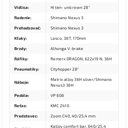
Vidlica
:
Hi ten- unicrown 28"
Radenie
:
Shimano Nexus 3
Prehadzovač
:
Shimano Nexus 3
Kľuky
:
Lasco, 38T, 170mm
Brzdy
:
Alhonga V-brake
Ráfiky
:
Remerx DRAGON, 622x19 N, 36H
Pneumatiky
:
Cityhopper 28"
Matrix alloy 36H silver/Shimano
Náboje
:
Nexus3 36H
Pedále
:
VP 608
Reťaz
:
KMC Z410
Predstavec
:
Zoom C40, 40/25,4 mm
Kalloy comfort bar, 640/25,4