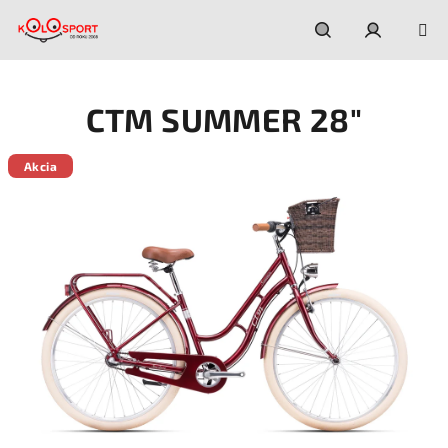
Prejsť
na
obsah
Hľadať
Prihláseni
CTM SUMMER 28"
Akcia