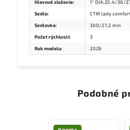
Hlavové zloženie
:
1" DIA:25.4/30/
Sedlo
:
CTM lady comfor
Sedlovka
:
300/27,2 mm
Počet rýchlostí
:
3
Rok modelu
:
2026
Podobné p
Novinka