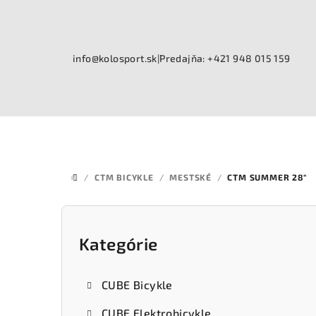
Prejsť
na
obsah
info@kolosport.sk
|
Predajňa: +421 948 015 159
/
CTM BICYKLE
/
MESTSKÉ
/
CTM SUMMER 28"
DOMOV
B
o
Kategórie
Preskočiť
kategórie
č
CUBE Bicykle
n
CUBE Elektrobicykle