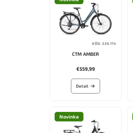
KÓD:
226.174
CTM AMBER
€559,99
Detail
Novinka