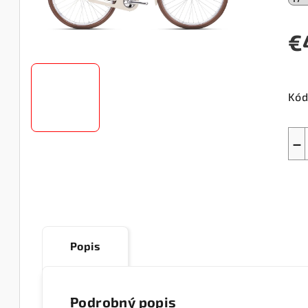
€
Jed
cen
Kód
−
Popis
Podrobný popis