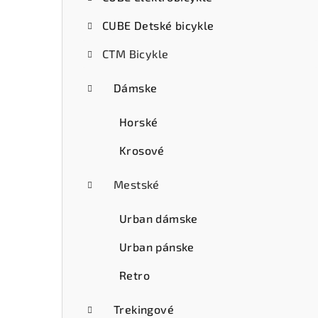
ý
CUBE Detské bicykle
p
CTM Bicykle
a
n
Dámske
e
Horské
l
Krosové
Mestské
Urban dámske
Urban pánske
Retro
Trekingové