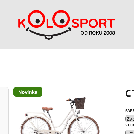
C
Novinka
FAR
VEĽ