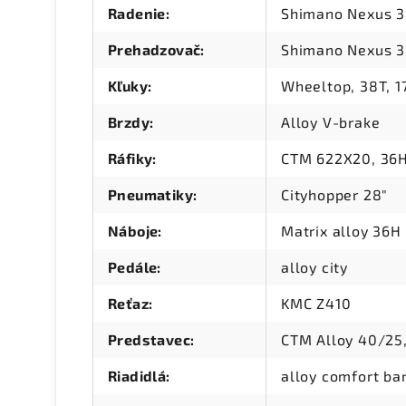
Radenie
:
Shimano Nexus 3
Prehadzovač
:
Shimano Nexus 3
Kľuky
:
Wheeltop, 38T, 
Brzdy
:
Alloy V-brake
Ráfiky
:
CTM 622X20, 36H,
Pneumatiky
:
Cityhopper 28"
Náboje
:
Matrix alloy 36H
Pedále
:
alloy city
Reťaz
:
KMC Z410
Predstavec
:
CTM Alloy 40/2
Riadidlá
:
alloy comfort ba