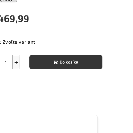
469,99
notková
a:
:
Zvoľte variant
+
Do košíka