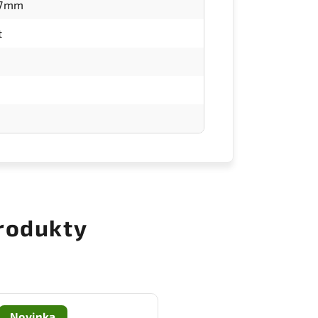
27mm
t
rodukty
Novinka