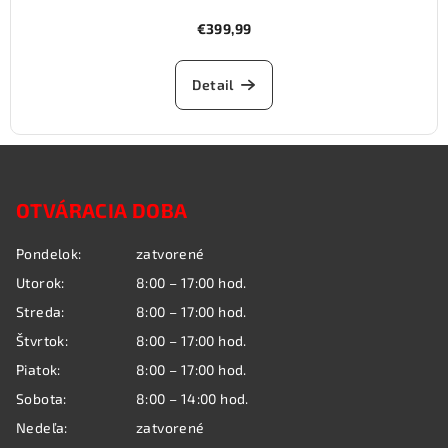
€399,99
Detail
Z
á
OTVÁRACIA DOBA
p
ä
Pondelok:
zatvorené
t
Utorok:
8:00 – 17:00 hod.
i
Streda:
8:00 – 17:00 hod.
e
Štvrtok:
8:00 – 17:00 hod.
Piatok:
8:00 – 17:00 hod.
Sobota:
8:00 – 14:00 hod.
Nedeľa:
zatvorené