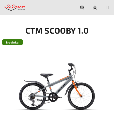
Prejsť
na
obsah
Hľadať
Prihláseni
CTM SCOOBY 1.0
Novinka