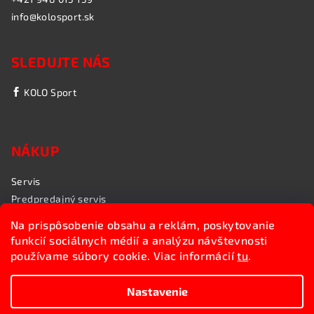
info@kolosport.sk
SLEDUJTE NÁS
KOLO Sport
NÁKUP
Servis
Predpredajný servis
Garančný servis
Na prispôsobenie obsahu a reklám, poskytovanie
Rozvoz bicyklov
funkcií sociálnych médií a analýzu návštevnosti
Poradenstvo
používame súbory cookie. Viac informácií
tu
.
My sme KOLO Sport
Nastavenie
Copyright 2026
Kolosport.sk
. Všetky práva vyhradené.