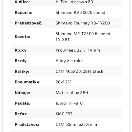
Vidlica
:
Hi Ten unicrown 20"
Radenie
:
Shimano RV 300/6 speed
Prehadzovač
:
Shimano Tourney RD-TY200
Shimano MF-TZ500 6 speed
Kazeta
:
14-28T
Kľuky
:
Prowheel, 32T, 114mm
Brzdy
:
Alloy V-brake
Ráfiky
:
CTM 406X20, 28H, black
Pneumatiky
:
20x1,75"
Náboje
:
Matrix alloy 28H
Pedále
:
Junior HF-910
Reťaz
:
KMC Z33
Predstavec
:
CTM 60mm ø25.4mm