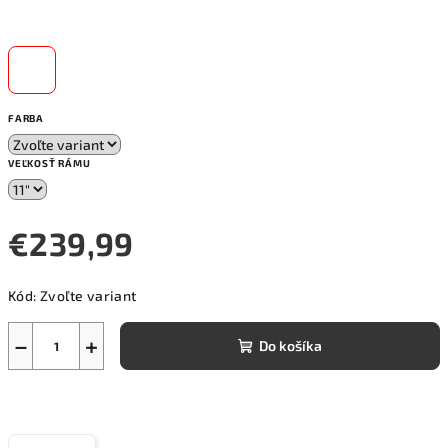
FARBA
VEĽKOSŤ RÁMU
€239,99
Jednotková
Kód:
Zvoľte variant
cena:
−
+
Do košíka