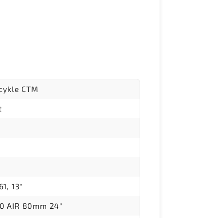
icykle CTM
t
1, 13"
0 AIR 80mm 24"