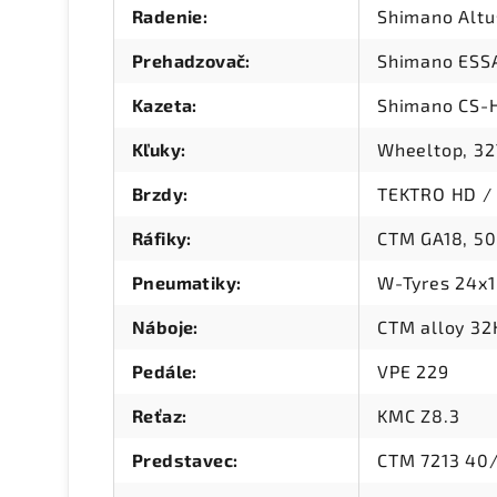
Radenie
:
Shimano Altu
Prehadzovač
:
Shimano ESS
Kazeta
:
Shimano CS-
Kľuky
:
Wheeltop, 3
Brzdy
:
TEKTRO HD /
Ráfiky
:
CTM GA18, 50
Pneumatiky
:
W-Tyres 24x1
Náboje
:
CTM alloy 32
Pedále
:
VPE 229
Reťaz
:
KMC Z8.3
Predstavec
:
CTM 7213 40