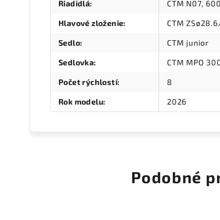
Riadidlá
:
CTM N07, 60
Hlavové zloženie
:
CTM ZSø28.6
Sedlo
:
CTM junior
Sedlovka
:
CTM MPO 300
Počet rýchlostí
:
8
Rok modelu
:
2026
Podobné p