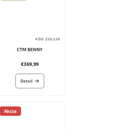
KÓD:
226.536
CTM BENNY
€369,99
Detail
Akcia