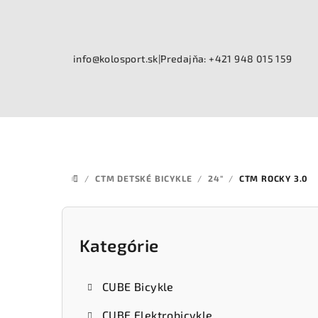
Prejsť
na
obsah
info@kolosport.sk
|
Predajňa: +421 948 015 159
/
CTM DETSKÉ BICYKLE
/
24"
/
CTM ROCKY 3.0
DOMOV
B
o
Kategórie
Preskočiť
kategórie
č
CUBE Bicykle
n
CUBE Elektrobicykle