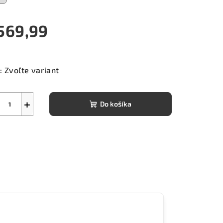
569,99
notková
a:
:
Zvoľte variant
+
Do košíka