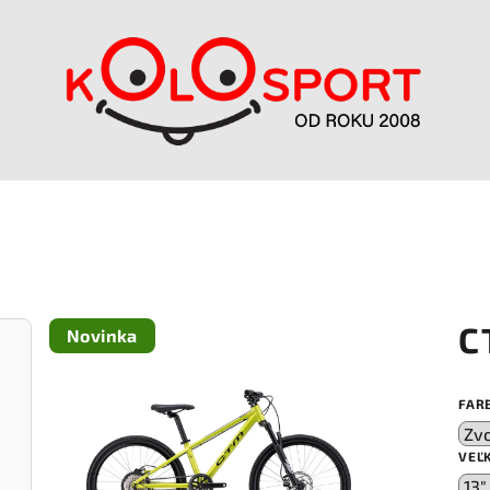
C
Novinka
FAR
VEĽ