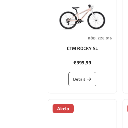
KÓD:
226.016
CTM ROCKY SL
€399,99
Detail
Akcia