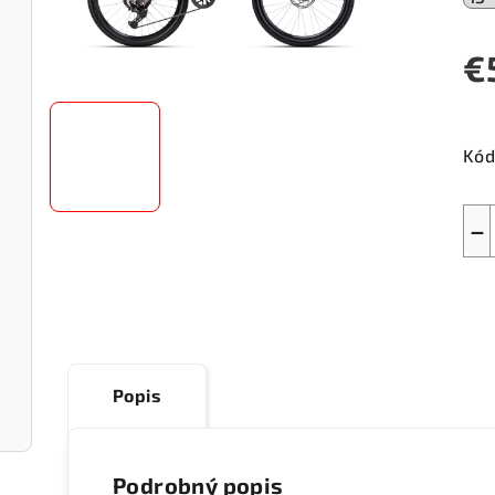
€
Jed
cen
Kód
−
Popis
Podrobný popis