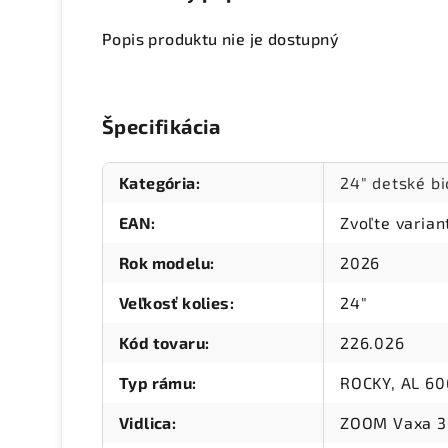
Popis produktu nie je dostupný
Špecifikácia
Kategória
:
24" detské b
EAN
:
Zvoľte varian
Rok modelu
:
2026
Veľkosť kolies
:
24"
Kód tovaru
:
226.026
Typ rámu
:
ROCKY, AL 606
Vidlica
:
ZOOM Vaxa 3