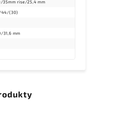
0/35mm rise/25,4 mm
/44/(30)
/31,6 mm
rodukty