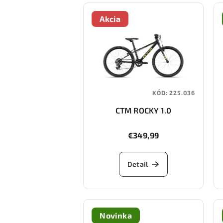
Akcia
KÓD:
225.036
CTM ROCKY 1.0
€349,99
Detail
Novinka