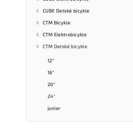
ý
CUBE Detské bicykle
p
CTM Bicykle
a
CTM Elektrobicykle
n
e
CTM Detské bicykle
l
12"
16"
20"
24"
junior