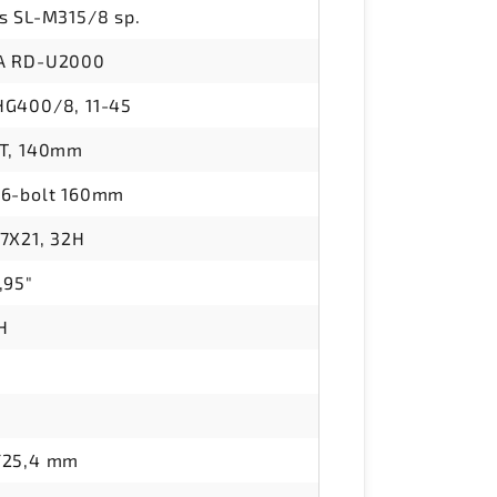
s SL-M315/8 sp.
A RD-U2000
HG400/8, 11-45
2T, 140mm
 6-bolt 160mm
7X21, 32H
,95"
H
/25,4 mm