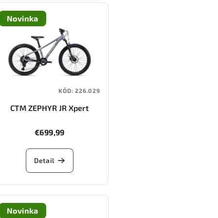
Novinka
KÓD:
226.029
CTM ZEPHYR JR Xpert
€699,99
Detail
Novinka