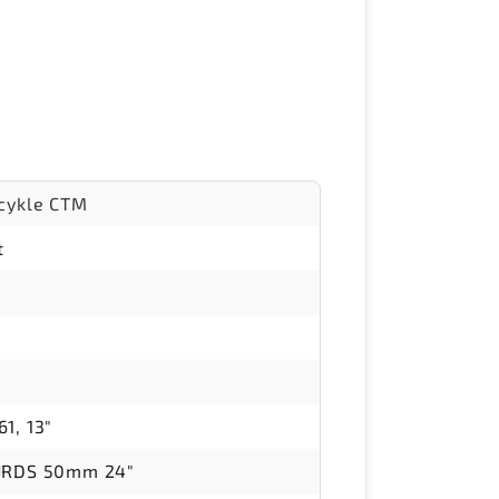
icykle CTM
t
1, 13"
-JRDS 50mm 24"