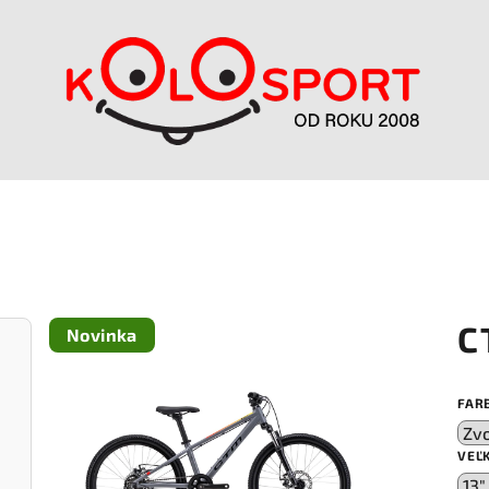
C
Novinka
FAR
VEĽ