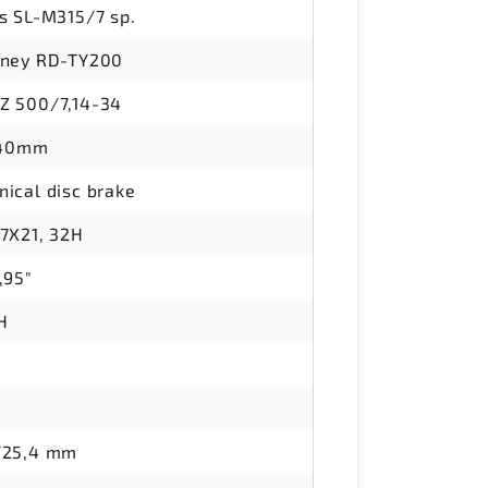
s SL-M315/7 sp.
rney RD-TY200
Z 500/7,14-34
140mm
ical disc brake
7X21, 32H
,95"
H
/25,4 mm