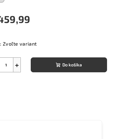
459,99
notková
a:
:
Zvoľte variant
+
Do košíka