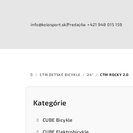
Prejsť
na
obsah
info@kolosport.sk
|
Predajňa: +421 948 015 159
/
CTM DETSKÉ BICYKLE
/
24"
/
CTM ROCKY 2.0
DOMOV
B
o
Kategórie
Preskočiť
kategórie
č
CUBE Bicykle
n
CUBE Elektrobicykle