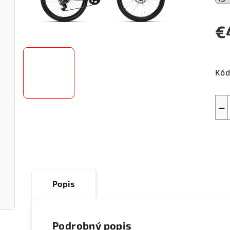
€
Jed
cen
Kód
−
Popis
Podrobný popis