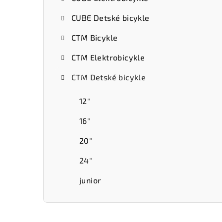
ý
CUBE Detské bicykle
p
CTM Bicykle
a
CTM Elektrobicykle
n
e
CTM Detské bicykle
l
12"
16"
20"
24"
junior