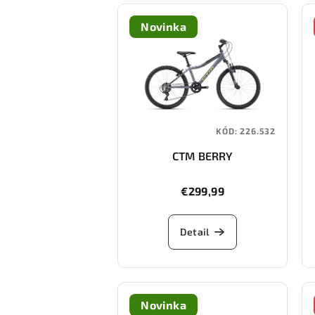
Novinka
KÓD:
226.532
CTM BERRY
€299,99
Detail
Novinka