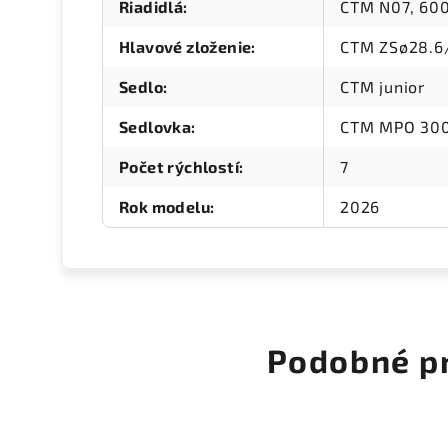
Riadidlá
:
CTM N07, 60
Hlavové zloženie
:
CTM ZSø28.6
Sedlo
:
CTM junior
Sedlovka
:
CTM MPO 300
Počet rýchlostí
:
7
Rok modelu
:
2026
Podobné p