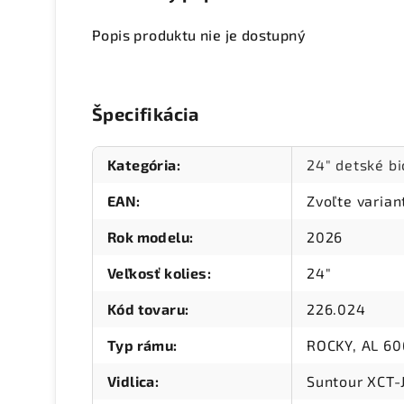
Popis produktu nie je dostupný
Špecifikácia
Kategória
:
24" detské b
EAN
:
Zvoľte varian
Rok modelu
:
2026
Veľkosť kolies
:
24"
Kód tovaru
:
226.024
Typ rámu
:
ROCKY, AL 606
Vidlica
:
Suntour XCT