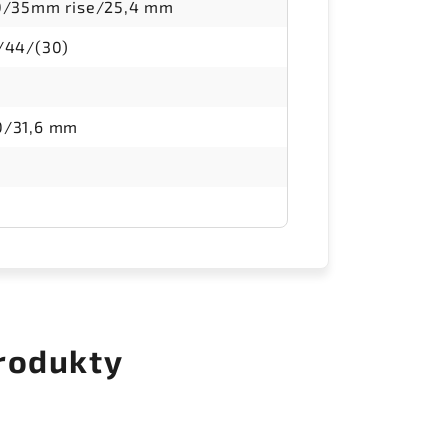
0/35mm rise/25,4 mm
/44/(30)
/31,6 mm
rodukty