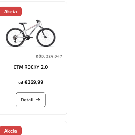
Akcia
KÓD:
224.047
CTM ROCKY 2.0
€369,99
od
Detail
Akcia