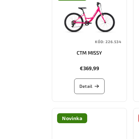
KÓD:
226.534
CTM MISSY
€369,99
Detail
Novinka