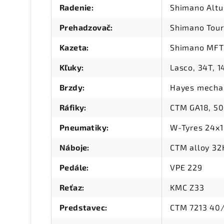
Radenie
:
Shimano Altu
Prehadzovač
:
Shimano Tou
Kazeta
:
Shimano MFT
Kľuky
:
Lasco, 34T, 
Brzdy
:
Hayes mechan
Ráfiky
:
CTM GA18, 50
Pneumatiky
:
W-Tyres 24x1
Náboje
:
CTM alloy 32
Pedále
:
VPE 229
Reťaz
:
KMC Z33
Predstavec
:
CTM 7213 40