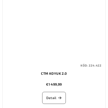
KÓD:
224.422
CTM KOYUK 2.0
€1 499,99
Detail