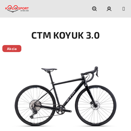
Prejsť
na
obsah
Hľadať
Prihláseni
CTM KOYUK 3.0
Akcia