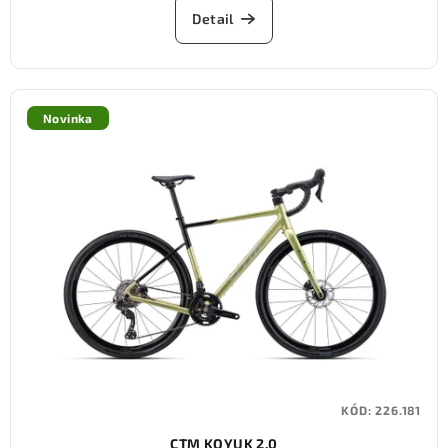
Detail
Novinka
KÓD:
226.181
CTM KOYUK 2.0