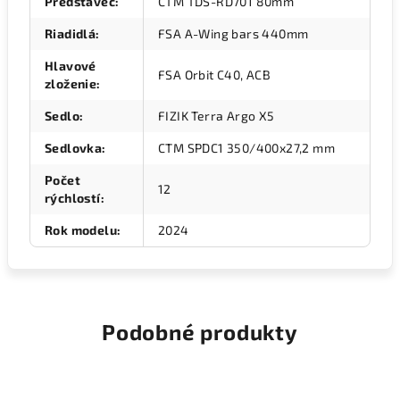
Predstavec
:
CTM TDS-RD701 80mm
Riadidlá
:
FSA A-Wing bars 440mm
Hlavové
FSA Orbit C40, ACB
zloženie
:
Sedlo
:
FIZIK Terra Argo X5
Sedlovka
:
CTM SPDC1 350/400x27,2 mm
Počet
12
rýchlostí
:
Rok modelu
:
2024
Podobné produkty