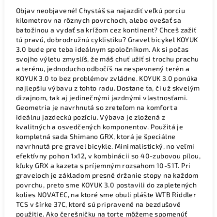
Objav neobjavené! Chystáš sa najazdiť veľkú porciu
kilometrov na rôznych povrchoch, alebo ovešať sa
batožinou a vydať sa krížom cez kontinent? Chceš zažiť
tú pravú, dobrodružnú cyklistiku? Gravel bicykel KOYUK
3.0 bude pre teba ideálnym spoločníkom. Ak si počas
svojho výletu zmyslíš, že máš chuť užiť si trochu prachu
a terénu, jednoducho odbočíš na nespevnený terén a
KOYUK 3.0 to bez problémov zvládne. KOYUK 3.0 ponúka
najlepšiu výbavu z tohto radu. Dostane ťa, či už skvelým
dizajnom, tak aj jedinečnými jazdnými vlastnosťami.
Geometria je navrhnutá so zreteľom na komfort a
ideálnu jazdeckú pozíciu. Výbava je zložená z
kvalitných a osvedčených komponentov. Použitá je
kompletná sada Shimano GRX, ktorá je špeciálne
navrhnutá pre gravel bicykle. Minimalistický, no veľmi
efektívny pohon 1x12, v kombinácii so 40-zubovou pílou,
kľuky GRX a kazeta s príjemným rozsahom 10-51T. Pri
graveloch je základom presné držanie stopy na každom
povrchu, preto sme KOYUK 3.0 postavili do zapletených
kolies NOVATEC, na ktoré sme obuli plášte WTB Riddler
TCS v šírke 37C, ktoré sú pripravené na bezdušové
použitie. Ako čerešničku na torte môžeme spomenúť