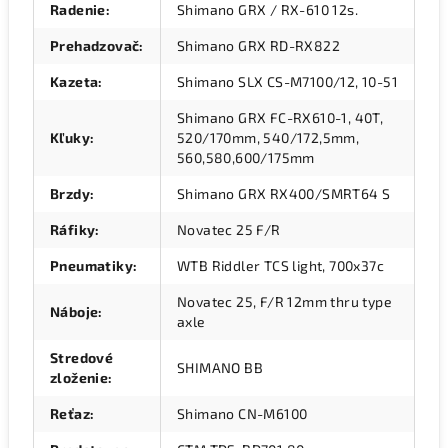
Radenie
:
Shimano GRX / RX-610 12s.
Prehadzovač
:
Shimano GRX RD-RX822
Kazeta
:
Shimano SLX CS-M7100/12, 10-51
Shimano GRX FC-RX610-1, 40T,
Kľuky
:
520/170mm, 540/172,5mm,
560,580,600/175mm
Brzdy
:
Shimano GRX RX400/SMRT64 S
Ráfiky
:
Novatec 25 F/R
Pneumatiky
:
WTB Riddler TCS light, 700x37c
Novatec 25, F/R 12mm thru type
Náboje
:
axle
Stredové
SHIMANO BB
zloženie
:
Reťaz
:
Shimano CN-M6100