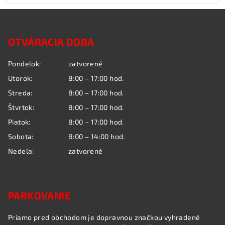
Z
á
OTVÁRACIA DOBA
p
ä
Pondelok:
zatvorené
t
Utorok:
8:00 – 17:00 hod.
i
Streda:
8:00 – 17:00 hod.
e
Štvrtok:
8:00 – 17:00 hod.
Piatok:
8:00 – 17:00 hod.
Sobota:
8:00 – 14:00 hod.
Nedeľa:
zatvorené
PARKOVANIE
Priamo pred obchodom je dopravnou značkou vyhradené