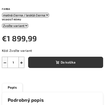
FARBA
VEĽKOSŤ RÁMU
€1 899,99
Jednotková
Kód:
Zvoľte variant
cena:
−
+
Do košíka
Popis
Podrobný popis