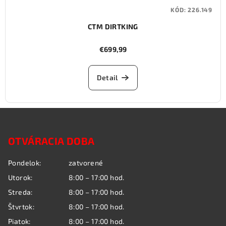
KÓD:
226.149
CTM DIRTKING
€699,99
Detail
Z
á
OTVÁRACIA DOBA
p
ä
Pondelok:
zatvorené
t
Utorok:
8:00 – 17:00 hod.
i
Streda:
8:00 – 17:00 hod.
e
Štvrtok:
8:00 – 17:00 hod.
Piatok:
8:00 – 17:00 hod.