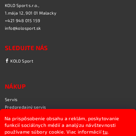
KOLO Sport s.r.o.,
1.mája 12, 901 01 Malacky
+421 948 015 159
info@kolosport.sk
SLEDUJTE NÁS
KOLO Sport
NÁKUP
Servis
Predpredajný servis
Garančný servis
Na prispôsobenie obsahu a reklám, poskytovanie
Rozvoz bicyklov
funkcií sociálnych médií a analýzu návštevnosti
Poradenstvo
používame súbory cookie. Viac informácií
tu
.