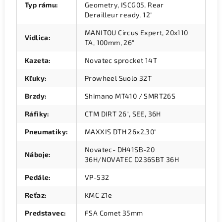
Typ rámu
:
Geometry, ISCG05, Rear
Derailleur ready, 12"
MANITOU Circus Expert, 20x110
Vidlica
:
TA, 100mm, 26"
Kazeta
:
Novatec sprocket 14T
Kľuky
:
Prowheel Suolo 32T
Brzdy
:
Shimano MT410 / SMRT26S
Ráfiky
:
CTM DIRT 26", SEE, 36H
Pneumatiky
:
MAXXIS DTH 26x2,30"
Novatec- DH41SB-20
Náboje
:
36H/NOVATEC D236SBT 36H
Pedále
:
VP-532
Reťaz
:
KMC Z1e
Predstavec
:
FSA Comet 35mm