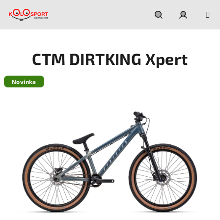
Prejsť
na
obsah
Hľadať
Prihláseni
CTM DIRTKING Xpert
Novinka