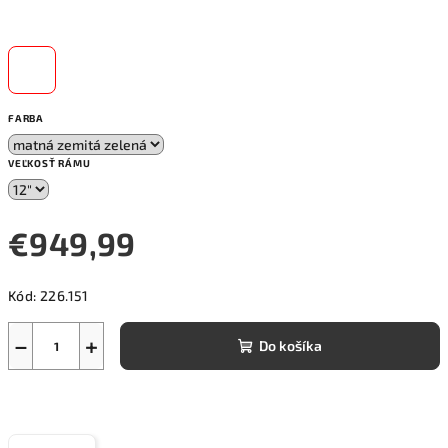
FARBA
VEĽKOSŤ RÁMU
€949,99
Jednotková
Kód:
226.151
cena:
−
+
Do košíka