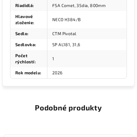
Riadidlá
:
FSA Comet, 35dia, 800mm
Hlavové
NECO H384/B
zloženie
:
Sedlo
:
CTM Pivotal
Sedlovka
:
SP AL181, 31,6
Počet
1
rýchlostí
:
Rok modelu
:
2026
Podobné produkty