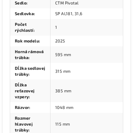
Sedlo
:
CTM Pivotal
Sedlovka
:
SP AL181, 31,6
Počet
1
rýchlostí
:
Rok modelu
:
2025
Horná rámová
595 mm
trúbka
:
Dĺžka sedlovej
315 mm
trúbky
:
Dĺžka
reťazovej
385 mm
vzpery
:
Rázvor
:
1048 mm
Rozmer
hlavovej
115 mm
trúbky
: