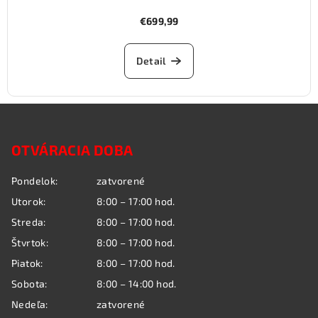
€699,99
Detail
Z
á
OTVÁRACIA DOBA
p
ä
Pondelok:
zatvorené
t
Utorok:
8:00 – 17:00 hod.
i
Streda:
8:00 – 17:00 hod.
e
Štvrtok:
8:00 – 17:00 hod.
Piatok:
8:00 – 17:00 hod.
Sobota:
8:00 – 14:00 hod.
Nedeľa:
zatvorené