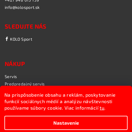
info@kolosport.sk
SLEDUJTE NÁS
KOLO Sport
NÁKUP
Servis
Predpredajný servis
Garančný servis
Na prispôsobenie obsahu a reklám, poskytovanie
Rozvoz bicyklov
funkcií sociálnych médií a analýzu návštevnosti
Poradenstvo
používame súbory cookie. Viac informácií
tu
.
My sme KOLO Sport
Nastavenie
Copyright 2026
Kolosport.sk
. Všetky práva vyhradené.