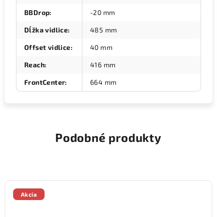
BBDrop
:
-20 mm
Dĺžka vidlice
:
485 mm
Offset vidlice
:
40 mm
Reach
:
416 mm
FrontCenter
:
664 mm
Podobné produkty
Akcia