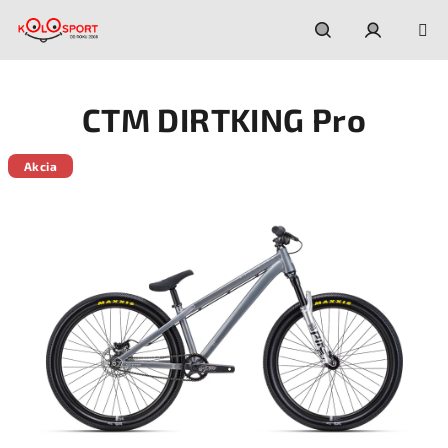
Prejsť
na
obsah
Hľadať
Prihláseni
CTM DIRTKING Pro
Akcia