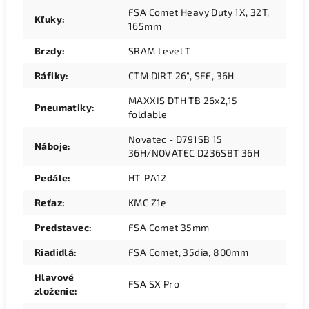
FSA Comet Heavy Duty 1X, 32T,
Kľuky
:
165mm
Brzdy
:
SRAM Level T
Ráfiky
:
CTM DIRT 26", SEE, 36H
MAXXIS DTH TB 26x2,15
Pneumatiky
:
foldable
Novatec - D791SB 15
Náboje
:
36H/NOVATEC D236SBT 36H
Pedále
:
HT-PA12
Reťaz
:
KMC Z1e
Predstavec
:
FSA Comet 35mm
Riadidlá
:
FSA Comet, 35dia, 800mm
Hlavové
FSA SX Pro
zloženie
: