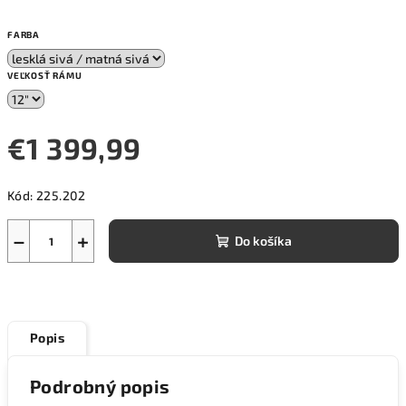
FARBA
VEĽKOSŤ RÁMU
€1 399,99
Jednotková
Kód:
225.202
cena:
−
+
Do košíka
Popis
Podrobný popis