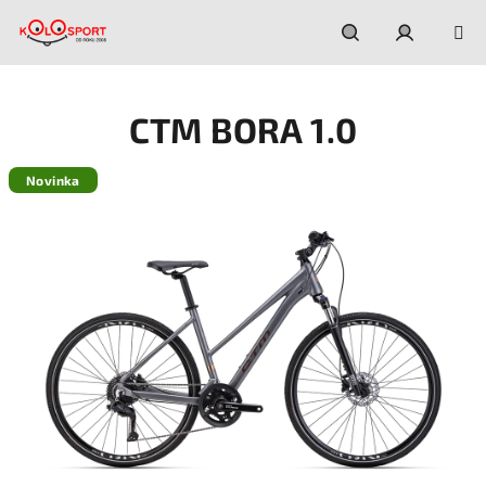
Prejsť
na
obsah
Hľadať
Prihláseni
CTM BORA 1.0
Novinka