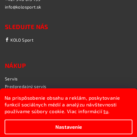
info@kolosport.sk
SLEDUJTE NÁS
KOLO Sport
NÁKUP
Servis
Predpredajný servis
Garančný servis
Na prispôsobenie obsahu a reklám, poskytovanie
Rozvoz bicyklov
funkcií sociálnych médií a analýzu návštevnosti
Poradenstvo
používame súbory cookie. Viac informácií
tu
.
My sme KOLO Sport
Nastavenie
Copyright 2026
Kolosport.sk
. Všetky práva vyhradené.