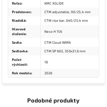
Reťaz
:
KMC XGLIDE
Predstavec
:
CTM adjustable, 90/25,4 mm
Riadidlá
:
CTM rise bar, 640/25,4 mm
Hlavové
Neco H 156
zloženie
:
Sedlo
:
CTM Cloud WMN
Sedlovka
:
CTM SP 602, 350x31,6 mm
Počet
18
rýchlostí
:
Rok modelu
:
2026
Podobné produkty