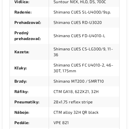
Vidlica
:
Suntour NEX, HLO, DS, 700C
Radenie
:
Shimano CUES SL-U4000/9sp.
Prehadzovač
:
Shimano CUES RD-U3020
Predný
Shimano CUES FD-U4010-L
prehadzovač
:
Shimano CUES CS-LG300/9, 11-
Kazeta
:
36
Shimano CUES FC U4010-2, 46-
Kľuky
:
30T, 175mm
Brzdy
:
Shimano MT200 / SMRT10
Ráfiky
:
CTM GA18, 622X21, 32H
Pneumatiky
:
28x1,75 reflex stripe
Náboje
:
CTM alloy 32H QR black
Pedále
:
VPE 821