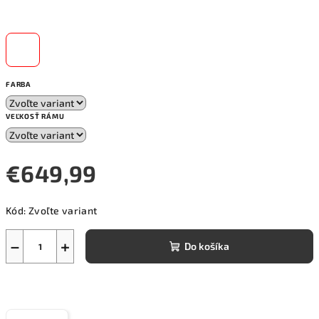
FARBA
VEĽKOSŤ RÁMU
€649,99
Jednotková
Kód:
Zvoľte variant
cena:
−
+
Do košíka