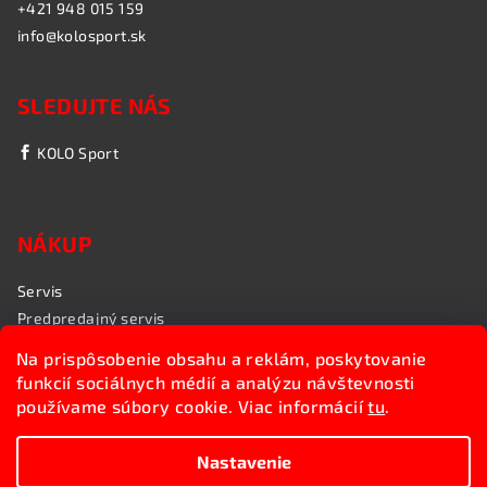
+421 948 015 159
info@kolosport.sk
SLEDUJTE NÁS
KOLO Sport
NÁKUP
Servis
Predpredajný servis
Garančný servis
Na prispôsobenie obsahu a reklám, poskytovanie
Rozvoz bicyklov
funkcií sociálnych médií a analýzu návštevnosti
Poradenstvo
používame súbory cookie. Viac informácií
tu
.
My sme KOLO Sport
Nastavenie