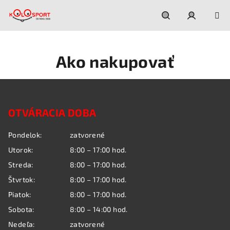
Prejsť
na
obsah
Hľadať
Prihláseni
Ako nakupovať
Z
á
OTVÁRACIA DOBA
p
ä
Pondelok:
zatvorené
t
Utorok:
8:00 – 17:00 hod.
i
Streda:
8:00 – 17:00 hod.
e
Štvrtok:
8:00 – 17:00 hod.
Piatok:
8:00 – 17:00 hod.
Sobota:
8:00 – 14:00 hod.
Nedeľa:
zatvorené